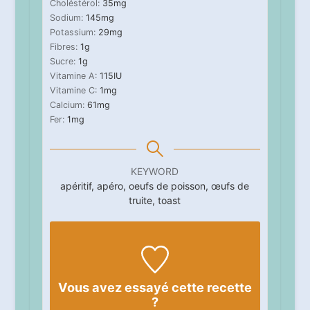
Choléstérol:
35
mg
Sodium:
145
mg
Potassium:
29
mg
Fibres:
1
g
Sucre:
1
g
Vitamine A:
115
IU
Vitamine C:
1
mg
Calcium:
61
mg
Fer:
1
mg
KEYWORD
apéritif, apéro, oeufs de poisson, œufs de
truite, toast
Vous avez essayé cette recette
?