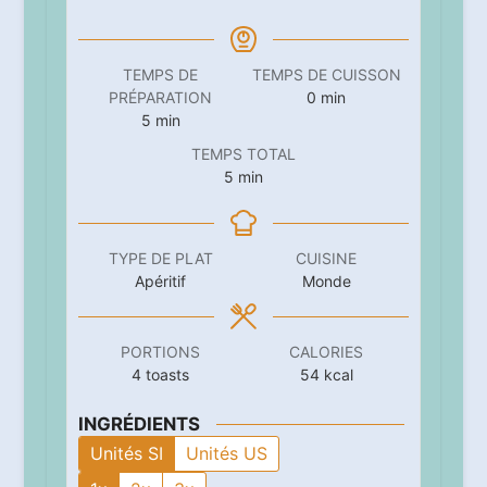
TEMPS DE
TEMPS DE CUISSON
minutes
PRÉPARATION
0
min
minutes
5
min
TEMPS TOTAL
minutes
5
min
TYPE DE PLAT
CUISINE
Apéritif
Monde
PORTIONS
CALORIES
4
toasts
54
kcal
INGRÉDIENTS
Unités SI
Unités US