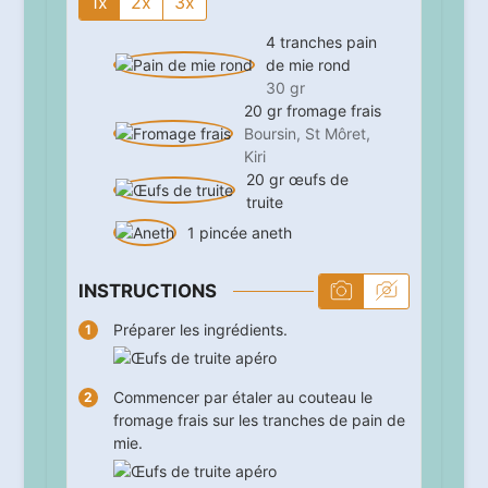
1x
2x
3x
4
tranches
pain
de mie rond
30 gr
20
gr
fromage frais
Boursin, St Môret,
Kiri
20
gr
œufs de
truite
1
pincée
aneth
INSTRUCTIONS
Préparer les ingrédients.
Commencer par étaler au couteau le
fromage frais sur les tranches de pain de
mie.