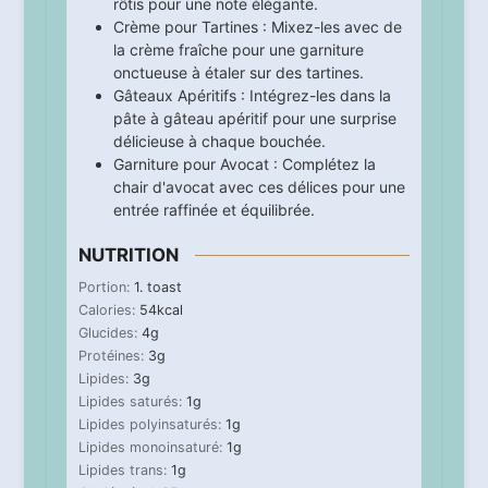
rôtis pour une note élégante.
Crème pour Tartines : Mixez-les avec de
la crème fraîche pour une garniture
onctueuse à étaler sur des tartines.
Gâteaux Apéritifs : Intégrez-les dans la
pâte à gâteau apéritif pour une surprise
délicieuse à chaque bouchée.
Garniture pour Avocat : Complétez la
chair d'avocat avec ces délices pour une
entrée raffinée et équilibrée.
NUTRITION
Portion:
1
. toast
Calories:
54
kcal
Glucides:
4
g
Protéines:
3
g
Lipides:
3
g
Lipides saturés:
1
g
Lipides polyinsaturés:
1
g
Lipides monoinsaturé:
1
g
Lipides trans:
1
g