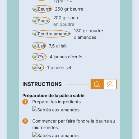
type T45
250
gr
beurre
200
gr
sucre
en poudre
130
gr
poudre
d'amandes
7,5
cl
lait
4
jaunes d'œufs
1
pincée
sel
INSTRUCTIONS
Préparation de la pâte à sablé :
Préparer les ingrédients.
Commencer par faire fondre le beurre au
micro-ondes.