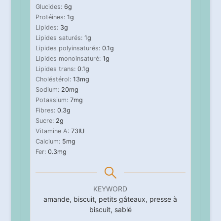
Glucides:
6
g
Protéines:
1
g
Lipides:
3
g
Lipides saturés:
1
g
Lipides polyinsaturés:
0.1
g
Lipides monoinsaturé:
1
g
Lipides trans:
0.1
g
Choléstérol:
13
mg
Sodium:
20
mg
Potassium:
7
mg
Fibres:
0.3
g
Sucre:
2
g
Vitamine A:
73
IU
Calcium:
5
mg
Fer:
0.3
mg
KEYWORD
amande, biscuit, petits gâteaux, presse à
biscuit, sablé