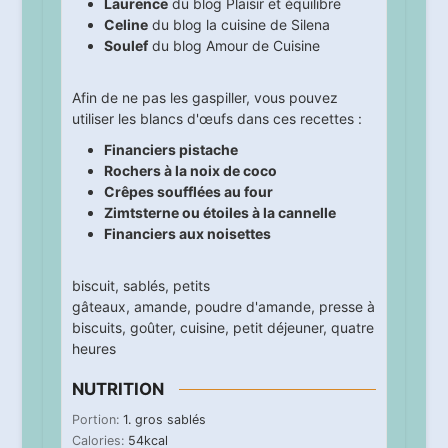
Laurence
du blog
Plaisir et équilibre
Celine
du blog
la cuisine de Silena
Soulef
du blog
Amour de Cuisine
Afin de ne pas les gaspiller, vous pouvez
utiliser les blancs d'œufs dans ces recettes :
Financiers pistache
Rochers à la noix de coco
Crêpes soufflées au four
Zimtsterne ou étoiles à la cannelle
Financiers aux noisettes
biscuit
,
sablés
,
petits
gâteaux
,
amande
,
poudre d'amande
,
presse à
biscuits
,
goûter
,
cuisine
,
petit déjeuner
,
quatre
heures
NUTRITION
Portion:
1
. gros sablés
Calories:
54
kcal