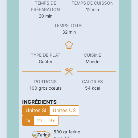
TEMPS DE
TEMPS DE CUISSON
minutes
PRÉPARATION
12
min
minutes
20
min
TEMPS TOTAL
minutes
32
min
TYPE DE PLAT
CUISINE
Goûter
Monde
PORTIONS
CALORIES
100
gros cœurs
54
kcal
INGRÉDIENTS
Unités SI
Unités US
1x
2x
3x
500
gr
farine