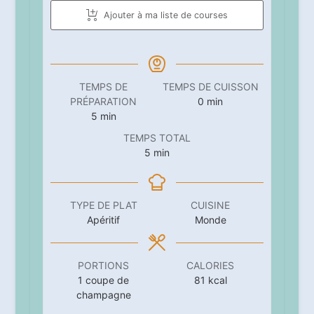
Ajouter à ma liste de courses
TEMPS DE
TEMPS DE CUISSON
minutes
PRÉPARATION
0
min
minutes
5
min
TEMPS TOTAL
minutes
5
min
TYPE DE PLAT
CUISINE
Apéritif
Monde
PORTIONS
CALORIES
1
coupe de
81
kcal
champagne