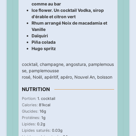
comme au bar
Ice flower. Un cocktail Vodka, sirop
d'érable et citron vert
Rhum arrangé Noix de macadamia et
Vanille
Daïquiri
Piña colada
Hugo spritz
cocktail
,
champagne
,
angostura
,
pamplemous
se
,
pamplemousse
rosé
,
Noël
,
apéritif
,
apéro
,
Nouvel An
,
boisson
NUTRITION
Portion:
1
. cocktail
Calories:
81
kcal
Glucides:
16
g
Protéines:
1
g
Lipides:
0.2
g
Lipides saturés:
0.03
g