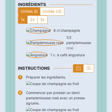
INGRÉDIENTS
Unités SI
Unités US
1x
2x
3x
8
cl
champagne
1/2
pamplemousse
rosé
1
c. à café
angostura
INSTRUCTIONS
Préparer les ingrédients.
Commencer par presser un demi
pamplemousse rosé avec un presse
agrume.