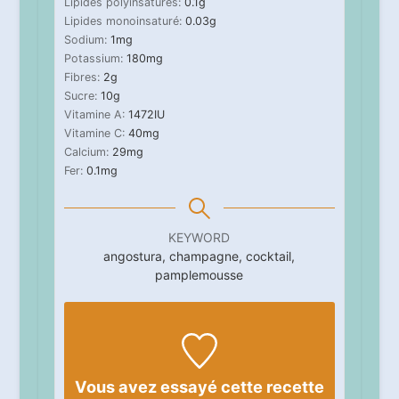
Lipides polyinsaturés:
0.1
g
Lipides monoinsaturé:
0.03
g
Sodium:
1
mg
Potassium:
180
mg
Fibres:
2
g
Sucre:
10
g
Vitamine A:
1472
IU
Vitamine C:
40
mg
Calcium:
29
mg
Fer:
0.1
mg
KEYWORD
angostura, champagne, cocktail,
pamplemousse
Vous avez essayé cette recette