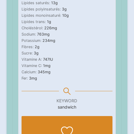
Lipides saturés:
13
g
Lipides polyinsaturés:
3
g
Lipides monoinsaturé:
10
g
Lipides trans:
1
g
Choléstérol:
226
mg
Sodium:
763
mg
Potassium:
234
mg
Fibres:
2
g
Sucre:
3
g
Vitamine A:
747
IU
Vitamine C:
1
mg
Calcium:
345
mg
Fer:
3
mg
KEYWORD
sandwich