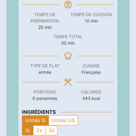
TEMPS DE
TEMPS DE CUISSON
minutes
PRÉPARATION
10
min
minutes
20
min
TEMPS TOTAL
minutes
30
min
TYPE DE PLAT
CUISINE
entrée
Française
PORTIONS
CALORIES
6
personnes
443
kcal
INGRÉDIENTS
Unités SI
Unités US
1x
2x
3x