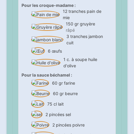
Pour les croque-madame :
12
tranches
pain de
mie
150
gr
gruyère
râpé
3
tranches
jambon
cuit
6
œufs
1
c. à soupe
huile
d'olive
Pour la sauce béchamel :
60
gr
farine
60
gr
beurre
75
cl
lait
2
pincées
sel
2
pincées
poivre