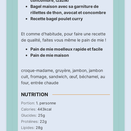
concombre, tzaziki
Bagel maison avec sa garniture de
rillettes de thon, avocat et concombre
Recette bagel poulet curry
Et comme d'habitude, pour faire une recette
de qualité, faites vous même le pain de mie !
Pain de mie moelleux rapide et facile
Pain de mie maison
croque-madame
,
gruyère
,
jambon
,
jambon
cuit
,
fromage
,
sandwich
,
œuf
,
béchamel
,
au
four
,
entrée chaude
NUTRITION
Portion:
1
. personne
Calories:
443
kcal
Glucides:
25
g
Protéines:
22
g
Lipides:
28
g