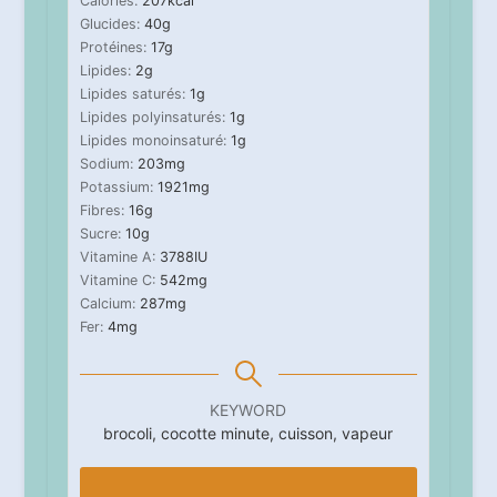
Calories:
207
kcal
Glucides:
40
g
Protéines:
17
g
Lipides:
2
g
Lipides saturés:
1
g
Lipides polyinsaturés:
1
g
Lipides monoinsaturé:
1
g
Sodium:
203
mg
Potassium:
1921
mg
Fibres:
16
g
Sucre:
10
g
Vitamine A:
3788
IU
Vitamine C:
542
mg
Calcium:
287
mg
Fer:
4
mg
KEYWORD
brocoli, cocotte minute, cuisson, vapeur