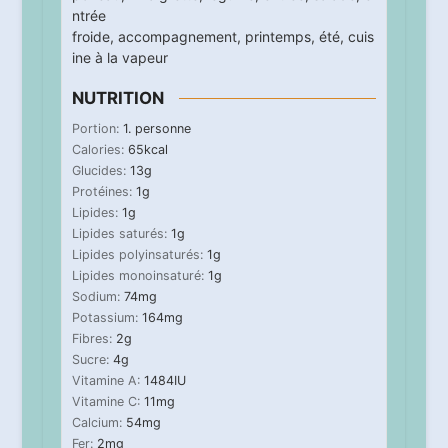
ntrée
froide
,
accompagnement
,
printemps
,
été
,
cuis
ine à la vapeur
NUTRITION
Portion:
1
. personne
Calories:
65
kcal
Glucides:
13
g
Protéines:
1
g
Lipides:
1
g
Lipides saturés:
1
g
Lipides polyinsaturés:
1
g
Lipides monoinsaturé:
1
g
Sodium:
74
mg
Potassium:
164
mg
Fibres:
2
g
Sucre:
4
g
Vitamine A:
1484
IU
Vitamine C:
11
mg
Calcium:
54
mg
Fer:
2
mg