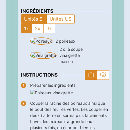
INGRÉDIENTS
Unités SI
Unités US
1x
2x
3x
2
poireaux
2
c. à soupe
vinaigrette
maison
INSTRUCTIONS
Préparer les ingrédients
Couper la racine des poireaux ainsi que
le bout des feuilles vertes. Les couper en
deux (la terre en sortira plus facilement).
Lavez les poireaux à grande eau
plusieurs fois, en écartant bien les