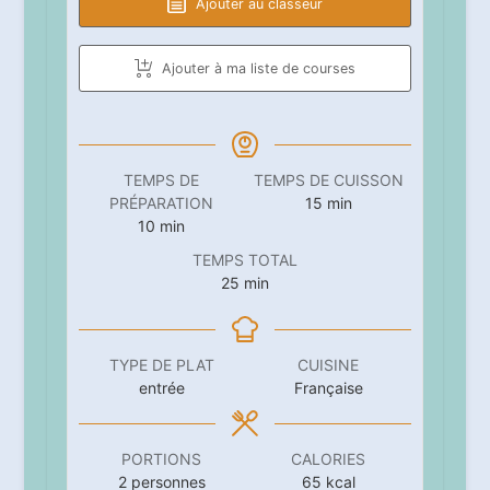
Ajouter au classeur
Ajouter à ma liste de courses
TEMPS DE
TEMPS DE CUISSON
minutes
PRÉPARATION
15
min
minutes
10
min
TEMPS TOTAL
minutes
25
min
TYPE DE PLAT
CUISINE
entrée
Française
PORTIONS
CALORIES
2
personnes
65
kcal