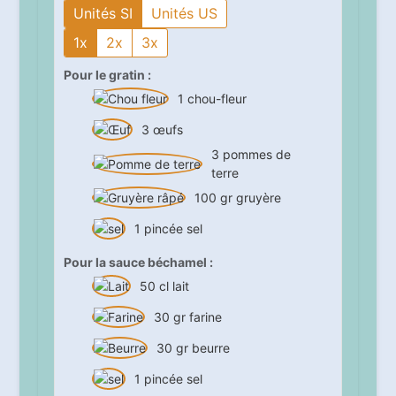
Unités SI
Unités US
1x
2x
3x
Pour le gratin :
1
chou-fleur
3
œufs
3
pommes de
terre
100
gr
gruyère
1
pincée
sel
Pour la sauce béchamel :
50
cl
lait
30
gr
farine
30
gr
beurre
1
pincée
sel