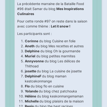
La précédente marraine de la Bataille Food
#96 était Samar du blog
Mes Inspirations
Culinaires
Pour cette ronde #97 on reste dans la saison
avec comme thème :
Let it snow !
Les participants sont :
Corinne
du blog
Cuisine en folie
Aneth
du blog
Mes recettes et autres
Delphine
du blog
Oh la gourmande
Muriel
du blog
petites marmites
Annyvonne
du blog
Les délices de
Thithoad
josette
du blog
La cuisine de josette
DelphineF
du blog
maman
kestcekonmange
Flo
du blog
flo en cuisine
Yolande
du blog
chez patchouka
Hélène
du blog
keskonmangemaman
Michelle
du blog
plaisirs de la maison
Regis
du blog
the best recipes