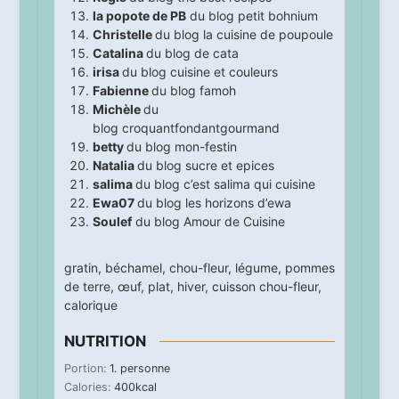
la popote de PB
du blog
petit bohnium
Christelle
du blog
la cuisine de poupoule
Catalina
du
blog de cata
irisa
du blog
cuisine et couleurs
Fabienne
du blog
famoh
Michèle
du
blog
croquantfondantgourmand
betty
du blog
mon-festin
Natalia
du blog
sucre et epices
salima
du blog
c’est salima qui cuisine
Ewa07
du blog
les horizons d’ewa
Soulef
du blog
Amour de Cuisine
gratin
,
béchamel
,
chou-fleur
,
légume
,
pommes
de terre
,
œuf
,
plat
,
hiver
,
cuisson chou-fleur
,
calorique
NUTRITION
Portion:
1
. personne
Calories:
400
kcal