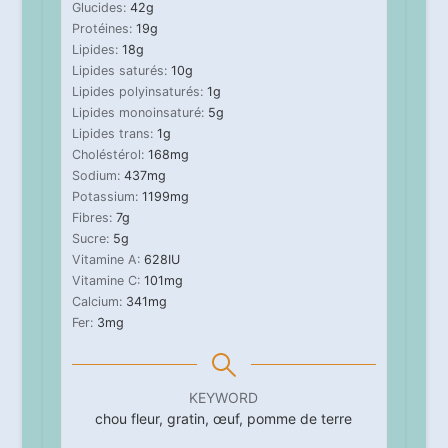
Glucides:
42
g
Protéines:
19
g
Lipides:
18
g
Lipides saturés:
10
g
Lipides polyinsaturés:
1
g
Lipides monoinsaturé:
5
g
Lipides trans:
1
g
Choléstérol:
168
mg
Sodium:
437
mg
Potassium:
1199
mg
Fibres:
7
g
Sucre:
5
g
Vitamine A:
628
IU
Vitamine C:
101
mg
Calcium:
341
mg
Fer:
3
mg
KEYWORD
chou fleur, gratin, œuf, pomme de terre