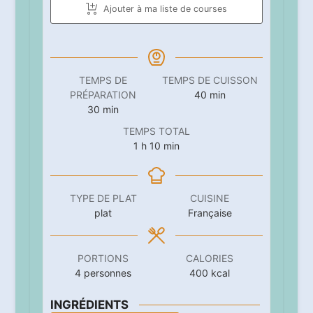
Ajouter à ma liste de courses
TEMPS DE
TEMPS DE CUISSON
minutes
PRÉPARATION
40
min
minutes
30
min
TEMPS TOTAL
heure
minutes
1
h
10
min
TYPE DE PLAT
CUISINE
plat
Française
PORTIONS
CALORIES
4
personnes
400
kcal
INGRÉDIENTS