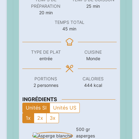
minutes
PRÉPARATION
25
min
minutes
20
min
TEMPS TOTAL
minutes
45
min
TYPE DE PLAT
CUISINE
entrée
Monde
PORTIONS
CALORIES
2
personnes
444
kcal
INGRÉDIENTS
Unités SI
Unités US
1x
2x
3x
500
gr
asperges