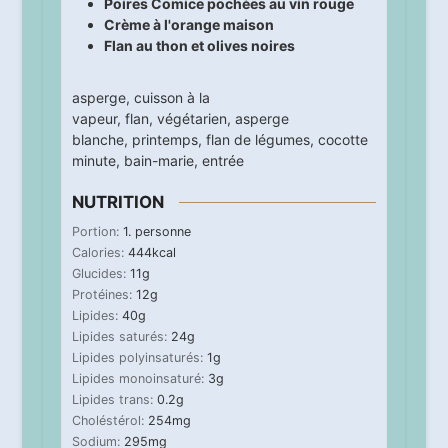
Poires Comice pochées au vin rouge
Crème à l'orange maison
Flan au thon et olives noires
asperge
,
cuisson à la
vapeur
,
flan
,
végétarien
,
asperge
blanche
,
printemps
,
flan de légumes
,
cocotte
minute
,
bain-marie
,
entrée
NUTRITION
Portion:
1
. personne
Calories:
444
kcal
Glucides:
11
g
Protéines:
12
g
Lipides:
40
g
Lipides saturés:
24
g
Lipides polyinsaturés:
1
g
Lipides monoinsaturé:
3
g
Lipides trans:
0.2
g
Choléstérol:
254
mg
Sodium:
295
mg