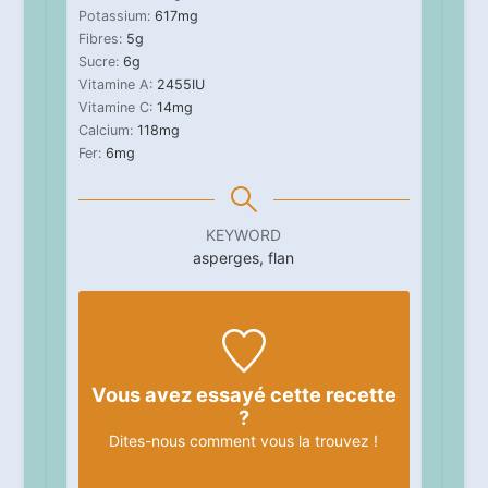
Potassium:
617
mg
Fibres:
5
g
Sucre:
6
g
Vitamine A:
2455
IU
Vitamine C:
14
mg
Calcium:
118
mg
Fer:
6
mg
KEYWORD
asperges, flan
Vous avez essayé cette recette
?
Dites-nous
comment vous la trouvez !