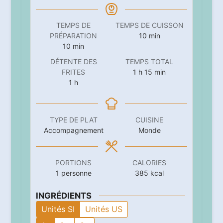
TEMPS DE
TEMPS DE CUISSON
minutes
PRÉPARATION
10
min
minutes
10
min
DÉTENTE DES
TEMPS TOTAL
heure
minutes
FRITES
1
h
15
min
heure
1
h
TYPE DE PLAT
CUISINE
Accompagnement
Monde
PORTIONS
CALORIES
1
personne
385
kcal
INGRÉDIENTS
Unités SI
Unités US