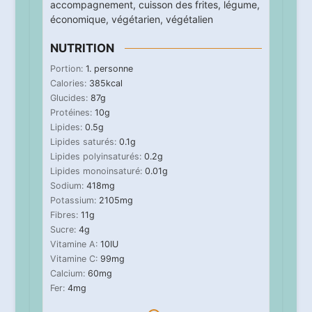
accompagnement
,
cuisson des frites
,
légume
,
économique
,
végétarien
,
végétalien
NUTRITION
Portion:
1
. personne
Calories:
385
kcal
Glucides:
87
g
Protéines:
10
g
Lipides:
0.5
g
Lipides saturés:
0.1
g
Lipides polyinsaturés:
0.2
g
Lipides monoinsaturé:
0.01
g
Sodium:
418
mg
Potassium:
2105
mg
Fibres:
11
g
Sucre:
4
g
Vitamine A:
10
IU
Vitamine C:
99
mg
Calcium:
60
mg
Fer:
4
mg