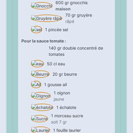
600
gr
gnocchis
maison
70
gr
gruyère
râpé
1
pincée
sel
Pour la sauce tomate :
140
gr
double concentré de
tomates
50
cl
eau
20
gr
beurre
1
gousse
ail
1
oignon
jaune
1
échalote
1
morceau
sucre
soit 7 gr
1
feuille
laurier