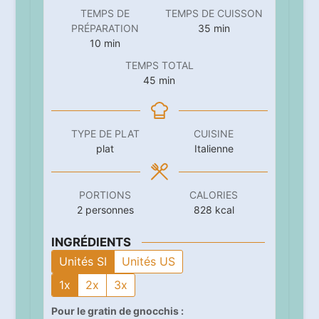
TEMPS DE
TEMPS DE CUISSON
minutes
PRÉPARATION
35
min
minutes
10
min
TEMPS TOTAL
minutes
45
min
TYPE DE PLAT
CUISINE
plat
Italienne
PORTIONS
CALORIES
2
personnes
828
kcal
INGRÉDIENTS
Unités SI
Unités US
1x
2x
3x
Pour le gratin de gnocchis :