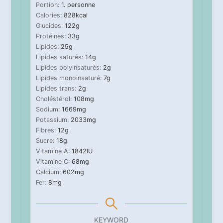
Portion:
1
. personne
Calories:
828
kcal
Glucides:
122
g
Protéines:
33
g
Lipides:
25
g
Lipides saturés:
14
g
Lipides polyinsaturés:
2
g
Lipides monoinsaturé:
7
g
Lipides trans:
2
g
Choléstérol:
108
mg
Sodium:
1669
mg
Potassium:
2033
mg
Fibres:
12
g
Sucre:
18
g
Vitamine A:
1842
IU
Vitamine C:
68
mg
Calcium:
602
mg
Fer:
8
mg
KEYWORD