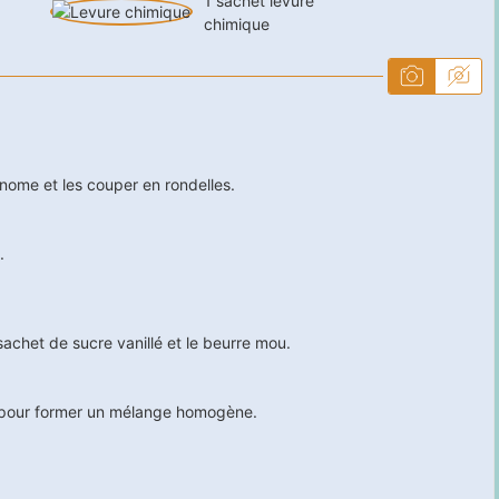
1
sachet
levure
chimique
onome et les couper en rondelles.
.
sachet de sucre vanillé et le beurre mou.
e pour former un mélange homogène.