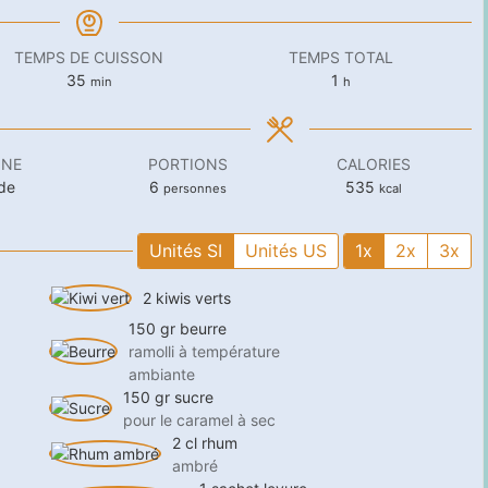
TEMPS DE CUISSON
TEMPS TOTAL
minutes
heure
35
1
min
h
INE
PORTIONS
CALORIES
de
6
535
personnes
kcal
Unités SI
Unités US
1x
2x
3x
2
kiwis verts
150
gr
beurre
ramolli à température
ambiante
150
gr
sucre
pour le caramel à sec
2
cl
rhum
ambré