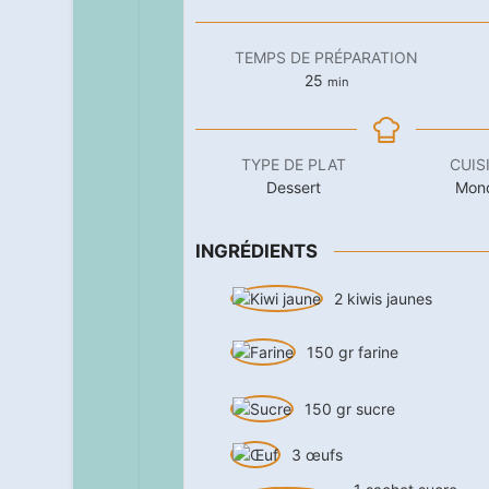
TEMPS DE PRÉPARATION
minutes
25
min
TYPE DE PLAT
CUIS
Dessert
Mon
INGRÉDIENTS
2
kiwis jaunes
150
gr
farine
150
gr
sucre
3
œufs