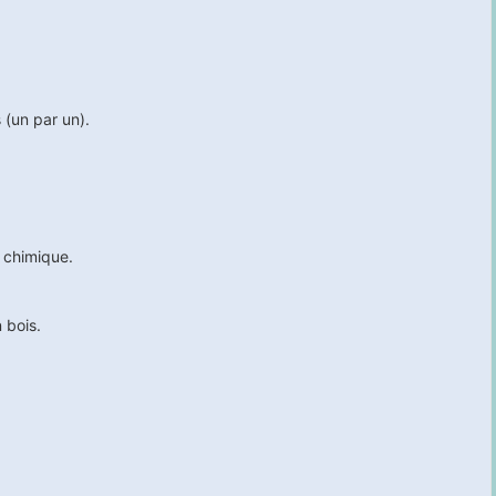
(un par un).
e chimique.
 bois.