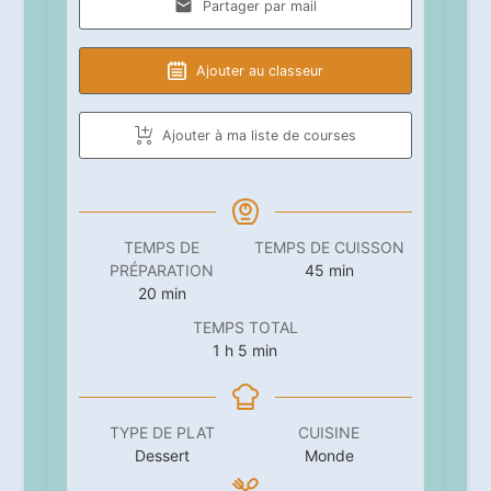
Partager par mail
Ajouter au classeur
Ajouter à ma liste de courses
TEMPS DE
TEMPS DE CUISSON
minutes
PRÉPARATION
45
min
minutes
20
min
TEMPS TOTAL
heure
minutes
1
h
5
min
TYPE DE PLAT
CUISINE
Dessert
Monde