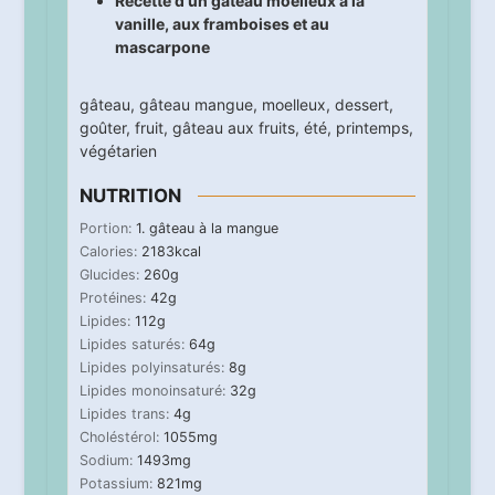
Recette d'un gâteau moelleux à la
vanille, aux framboises et au
mascarpone
gâteau
,
gâteau mangue
,
moelleux
,
dessert
,
goûter
,
fruit
,
gâteau aux fruits
,
été
,
printemps
,
végétarien
NUTRITION
Portion:
1
. gâteau à la mangue
Calories:
2183
kcal
Glucides:
260
g
Protéines:
42
g
Lipides:
112
g
Lipides saturés:
64
g
Lipides polyinsaturés:
8
g
Lipides monoinsaturé:
32
g
Lipides trans:
4
g
Choléstérol:
1055
mg
Sodium:
1493
mg
Potassium:
821
mg