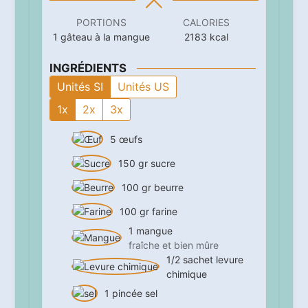
PORTIONS
CALORIES
1
gâteau à la mangue
2183
kcal
INGRÉDIENTS
Unités SI
Unités US
1x
2x
3x
5
œufs
150
gr
sucre
100
gr
beurre
100
gr
farine
1
mangue
fraîche et bien mûre
1/2
sachet
levure
chimique
1
pincée
sel