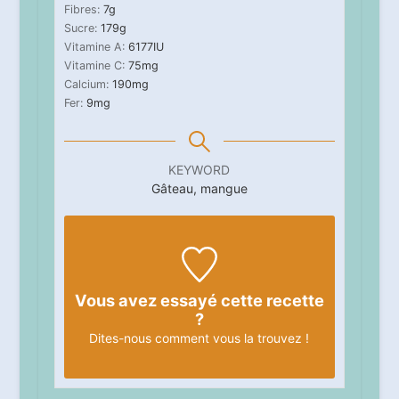
Fibres:
7
g
Sucre:
179
g
Vitamine A:
6177
IU
Vitamine C:
75
mg
Calcium:
190
mg
Fer:
9
mg
KEYWORD
Gâteau, mangue
Vous avez essayé cette recette
?
Dites-nous
comment vous la trouvez !