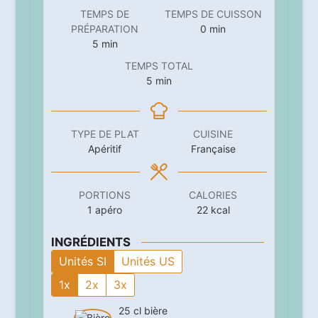
TEMPS DE
TEMPS DE CUISSON
minutes
PRÉPARATION
0
min
minutes
5
min
TEMPS TOTAL
minutes
5
min
TYPE DE PLAT
CUISINE
Apéritif
Française
PORTIONS
CALORIES
1
apéro
22
kcal
INGRÉDIENTS
Unités SI
Unités US
1x
2x
3x
25
cl
bière