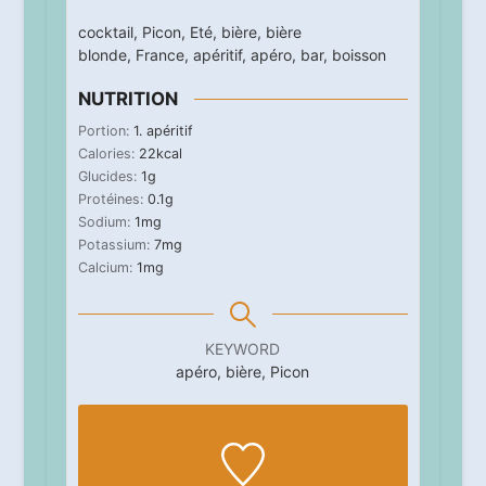
cocktail
,
Picon
,
Eté
,
bière
,
bière
blonde
,
France
,
apéritif
,
apéro
,
bar
,
boisson
NUTRITION
Portion:
1
. apéritif
Calories:
22
kcal
Glucides:
1
g
Protéines:
0.1
g
Sodium:
1
mg
Potassium:
7
mg
Calcium:
1
mg
KEYWORD
apéro, bière, Picon