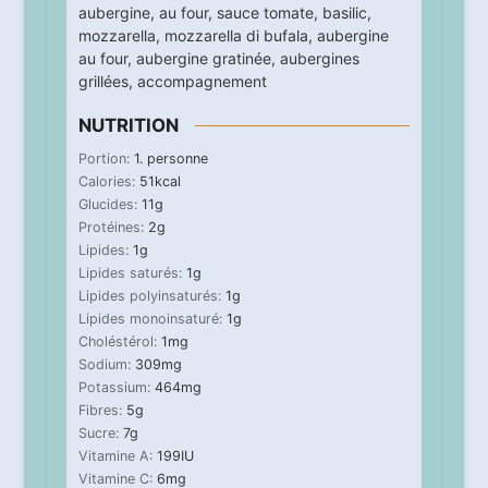
aubergine
,
au four
,
sauce tomate
,
basilic
,
mozzarella
,
mozzarella di bufala
,
aubergine
au four
,
aubergine gratinée
,
aubergines
grillées
,
accompagnement
NUTRITION
Portion:
1
. personne
Calories:
51
kcal
Glucides:
11
g
Protéines:
2
g
Lipides:
1
g
Lipides saturés:
1
g
Lipides polyinsaturés:
1
g
Lipides monoinsaturé:
1
g
Choléstérol:
1
mg
Sodium:
309
mg
Potassium:
464
mg
Fibres:
5
g
Sucre:
7
g
Vitamine A:
199
IU
Vitamine C:
6
mg