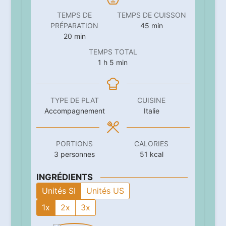
TEMPS DE
TEMPS DE CUISSON
minutes
PRÉPARATION
45
min
minutes
20
min
TEMPS TOTAL
heure
minutes
1
h
5
min
TYPE DE PLAT
CUISINE
Accompagnement
Italie
PORTIONS
CALORIES
3
personnes
51
kcal
INGRÉDIENTS
Unités SI
Unités US
1x
2x
3x