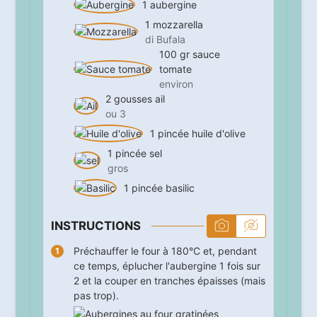
1
aubergine
1
mozzarella
di Bufala
100
gr
sauce
tomate
environ
2
gousses
ail
ou 3
1
pincée
huile d'olive
1
pincée
sel
gros
1
pincée
basilic
INSTRUCTIONS
Préchauffer le four à 180°C et, pendant
ce temps, éplucher l'aubergine 1 fois sur
2 et la couper en tranches épaisses (mais
pas trop).