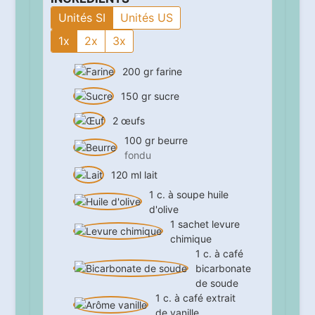
Unités SI
Unités US
1x
2x
3x
200
gr
farine
150
gr
sucre
2
œufs
100
gr
beurre
fondu
120
ml
lait
1
c. à soupe
huile
d'olive
1
sachet
levure
chimique
1
c. à café
bicarbonate
de soude
1
c. à café
extrait
de vanille