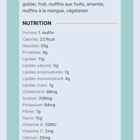
goûter
,
fruit
,
muffins aux fruits
,
amande
,
muffins à la mangue
,
végétarien
NUTRITION
Portion:
1
. muffin
Calories:
227
kcal
Glucides:
29
g
Protéines:
4
g
Lipides:
11
g
Lipides saturés:
5
g
Lipides polyinsaturés:
1
g
Lipides monoinsaturé:
4
g
Lipides trans:
1
g
Choléstérol:
48
mg
Sodium:
206
mg
Potassium:
84
mg
Fibres:
1
g
Sucre:
15
g
Vitamine A:
339
IU
Vitamine C:
2
mg
Calcium:
25
mg