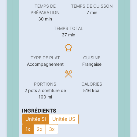
TEMPS DE
TEMPS DE CUISSON
minutes
PRÉPARATION
7
min
minutes
30
min
TEMPS TOTAL
minutes
37
min
TYPE DE PLAT
CUISINE
Accompagnement
Française
PORTIONS
CALORIES
2
pots à confiture de
516
kcal
100 ml
INGRÉDIENTS
Unités SI
Unités US
1x
2x
3x