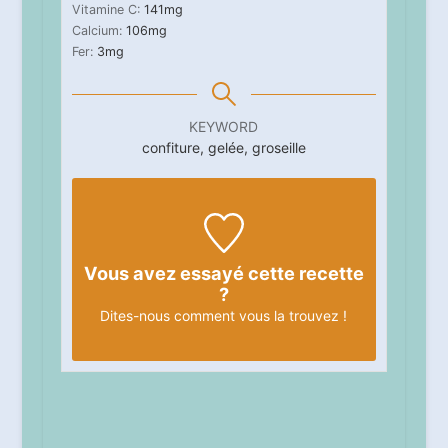
Vitamine C:
141
mg
Calcium:
106
mg
Fer:
3
mg
KEYWORD
confiture, gelée, groseille
Vous avez essayé cette recette
?
Dites-nous
comment vous la trouvez !