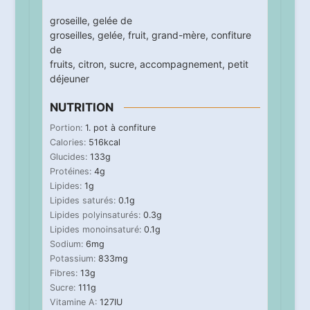
groseille
,
gelée de
groseilles
,
gelée
,
fruit
,
grand-mère
,
confiture
de
fruits
,
citron
,
sucre
,
accompagnement
,
petit
déjeuner
NUTRITION
Portion:
1
. pot à confiture
Calories:
516
kcal
Glucides:
133
g
Protéines:
4
g
Lipides:
1
g
Lipides saturés:
0.1
g
Lipides polyinsaturés:
0.3
g
Lipides monoinsaturé:
0.1
g
Sodium:
6
mg
Potassium:
833
mg
Fibres:
13
g
Sucre:
111
g
Vitamine A:
127
IU