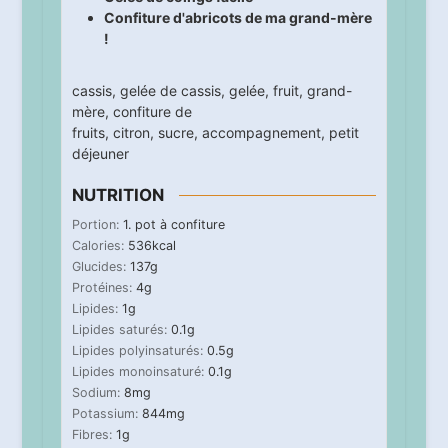
Confiture d'abricots de ma grand-mère
!
cassis
,
gelée de cassis
,
gelée
,
fruit
,
grand-
mère
,
confiture de
fruits
,
citron
,
sucre
,
accompagnement
,
petit
déjeuner
NUTRITION
Portion:
1
. pot à confiture
Calories:
536
kcal
Glucides:
137
g
Protéines:
4
g
Lipides:
1
g
Lipides saturés:
0.1
g
Lipides polyinsaturés:
0.5
g
Lipides monoinsaturé:
0.1
g
Sodium:
8
mg
Potassium:
844
mg
Fibres:
1
g