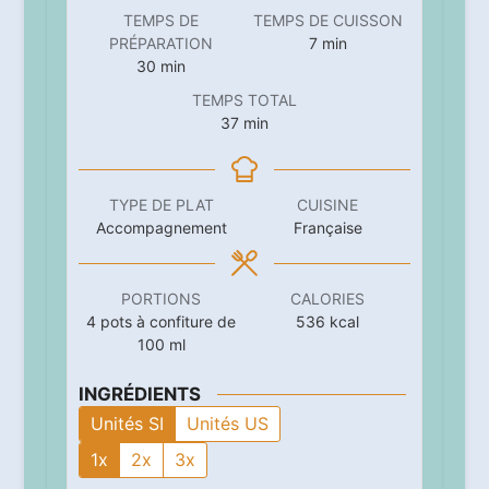
TEMPS DE
TEMPS DE CUISSON
minutes
PRÉPARATION
7
min
minutes
30
min
TEMPS TOTAL
minutes
37
min
TYPE DE PLAT
CUISINE
Accompagnement
Française
PORTIONS
CALORIES
4
pots à confiture de
536
kcal
100 ml
INGRÉDIENTS
Unités SI
Unités US
1x
2x
3x