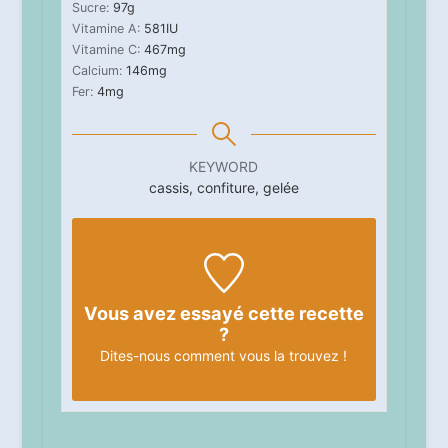
Sucre:
97
g
Vitamine A:
581
IU
Vitamine C:
467
mg
Calcium:
146
mg
Fer:
4
mg
KEYWORD
cassis, confiture, gelée
Vous avez essayé cette recette
?
Dites-nous
comment vous la trouvez !