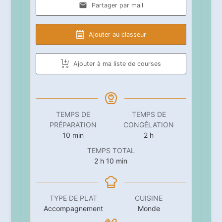
Partager par mail
Ajouter au classeur
Ajouter à ma liste de courses
TEMPS DE
TEMPS DE
PRÉPARATION
CONGÉLATION
minutes
heures
10
min
2
h
TEMPS TOTAL
heures
minutes
2
h
10
min
TYPE DE PLAT
CUISINE
Accompagnement
Monde