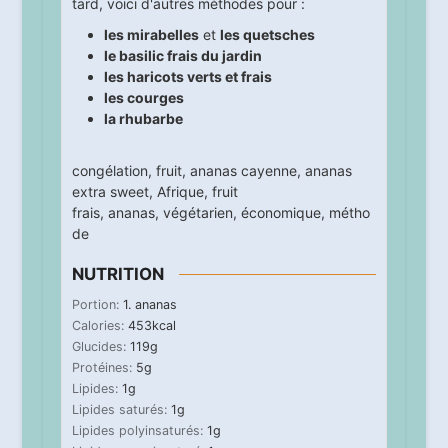
tard, voici d'autres méthodes pour :
les mirabelles
et
les quetsches
le basilic frais du jardin
les haricots verts et frais
les courges
la rhubarbe
congélation
,
fruit
,
ananas cayenne
,
ananas
extra sweet
,
Afrique
,
fruit
frais
,
ananas
,
végétarien
,
économique
,
métho
de
NUTRITION
Portion:
1
. ananas
Calories:
453
kcal
Glucides:
119
g
Protéines:
5
g
Lipides:
1
g
Lipides saturés:
1
g
Lipides polyinsaturés:
1
g