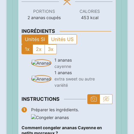
PORTIONS
CALORIES
2
ananas coupés
453
kcal
INGRÉDIENTS
Unités SI
Unités US
1x
2x
3x
1
ananas
cayenne
1
ananas
extra sweet ou autre
variété
INSTRUCTIONS
Préparer les ingrédients.
Comment congeler ananas Cayenne en
petits morceaux ?