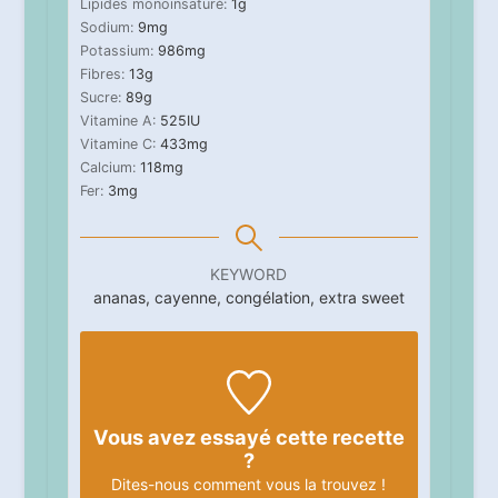
Lipides monoinsaturé:
1
g
Sodium:
9
mg
Potassium:
986
mg
Fibres:
13
g
Sucre:
89
g
Vitamine A:
525
IU
Vitamine C:
433
mg
Calcium:
118
mg
Fer:
3
mg
KEYWORD
ananas, cayenne, congélation, extra sweet
Vous avez essayé cette recette
?
Dites-nous
comment vous la trouvez !