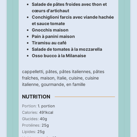
Salade de pâtes froides avec thon et
cœurs d'artichaut
Conchiglioni farcis avec viande hachée
et sauce tomate
Gnocchis maison
Pain à panini maison
Tiramisu au café
Salade de tomates à la mozzarella
Osso bucco à la Milanaise
cappelletti
,
pâtes
,
pâtes italiennes
,
pâtes
fraîches
,
maison
,
Italie
,
cuisine
,
cuisine
italienne
,
gourmande
,
en famille
NUTRITION
Portion:
1
. portion
Calories:
491
kcal
Glucides:
40
g
Protéines:
25
g
Lipides:
25
g