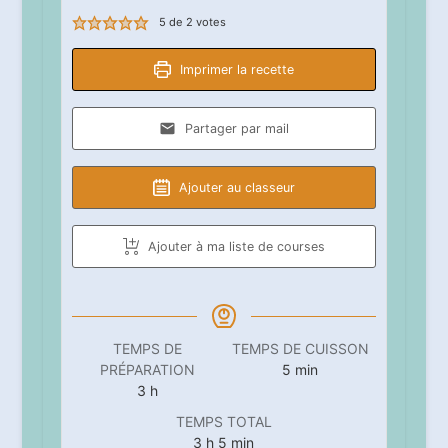
5
de
2
votes
Imprimer la recette
Partager par mail
Ajouter au classeur
Ajouter à ma liste de courses
TEMPS DE
TEMPS DE CUISSON
minutes
PRÉPARATION
5
min
heures
3
h
TEMPS TOTAL
heures
minutes
3
h
5
min