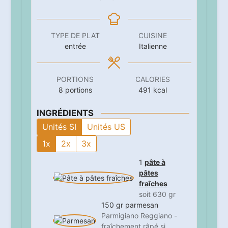
TYPE DE PLAT
CUISINE
entrée
Italienne
PORTIONS
CALORIES
8
portions
491
kcal
INGRÉDIENTS
Unités SI
Unités US
1x
2x
3x
1
pâte à
pâtes
fraîches
soit 630 gr
150
gr
parmesan
Parmigiano Reggiano -
fraîchement râpé si