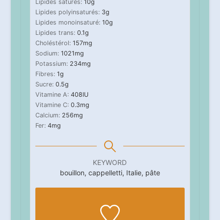
Lipides saturés:
10
g
Lipides polyinsaturés:
3
g
Lipides monoinsaturé:
10
g
Lipides trans:
0.1
g
Choléstérol:
157
mg
Sodium:
1021
mg
Potassium:
234
mg
Fibres:
1
g
Sucre:
0.5
g
Vitamine A:
408
IU
Vitamine C:
0.3
mg
Calcium:
256
mg
Fer:
4
mg
KEYWORD
bouillon, cappelletti, Italie, pâte