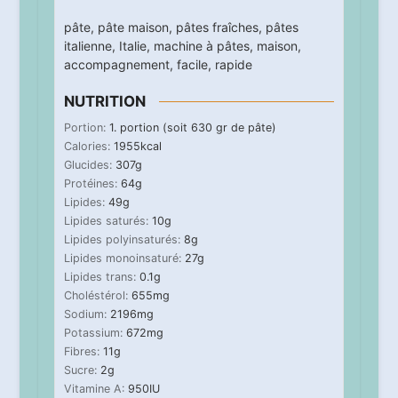
pâte
,
pâte maison
,
pâtes fraîches
,
pâtes
italienne
,
Italie
,
machine à pâtes
,
maison
,
accompagnement
,
facile
,
rapide
NUTRITION
Portion:
1
. portion (soit 630 gr de pâte)
Calories:
1955
kcal
Glucides:
307
g
Protéines:
64
g
Lipides:
49
g
Lipides saturés:
10
g
Lipides polyinsaturés:
8
g
Lipides monoinsaturé:
27
g
Lipides trans:
0.1
g
Choléstérol:
655
mg
Sodium:
2196
mg
Potassium:
672
mg
Fibres:
11
g
Sucre:
2
g
Vitamine A:
950
IU