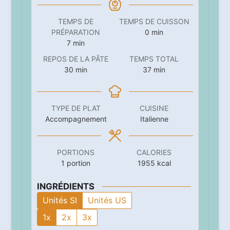
TEMPS DE
TEMPS DE CUISSON
minutes
PRÉPARATION
0
min
minutes
7
min
REPOS DE LA PÂTE
TEMPS TOTAL
minutes
minutes
30
min
37
min
TYPE DE PLAT
CUISINE
Accompagnement
Italienne
PORTIONS
CALORIES
1
portion
1955
kcal
INGRÉDIENTS
Unités SI
Unités US
1x
2x
3x