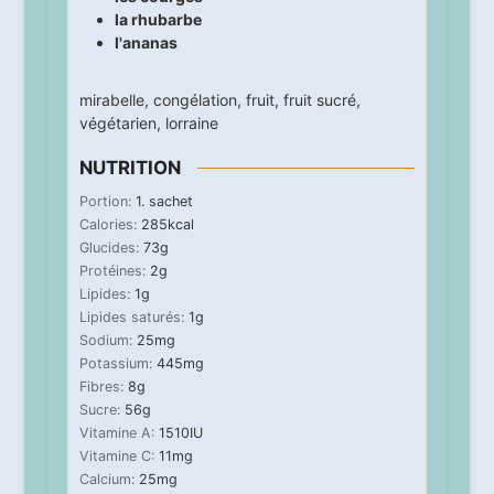
la rhubarbe
l'ananas
mirabelle
,
congélation
,
fruit
,
fruit sucré
,
végétarien
,
lorraine
NUTRITION
Portion:
1
. sachet
Calories:
285
kcal
Glucides:
73
g
Protéines:
2
g
Lipides:
1
g
Lipides saturés:
1
g
Sodium:
25
mg
Potassium:
445
mg
Fibres:
8
g
Sucre:
56
g
Vitamine A:
1510
IU
Vitamine C:
11
mg
Calcium:
25
mg