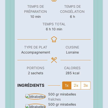
TEMPS DE
TEMPS DE
PRÉPARATION
CONGÉLATION
minutes
heures
10
min
6
h
TEMPS TOTAL
heures
minutes
6
h
10
min
TYPE DE PLAT
CUISINE
Accompagnement
Lorraine
PORTIONS
CALORIES
2
sachets
285
kcal
INGRÉDIENTS
1x
2x
3x
500
gr
mirabelles
fraîches
500
gr
mirabelles