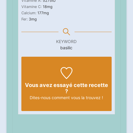
Vitamine A:
5275
IU
Vitamine C:
18
mg
Calcium:
177
mg
Fer:
3
mg
KEYWORD
basilic
Vous avez essayé cette recette
?
Dites-nous
comment vous la trouvez !