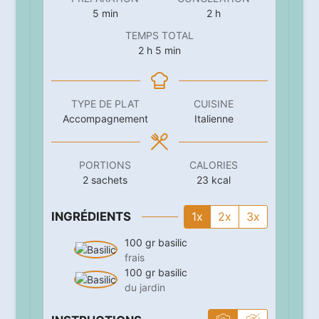
minutes
heures
5
min
2
h
TEMPS TOTAL
heures
minutes
2
h
5
min
TYPE DE PLAT
CUISINE
Accompagnement
Italienne
PORTIONS
CALORIES
2
sachets
23
kcal
INGRÉDIENTS
1x
2x
3x
100
gr
basilic
frais
100
gr
basilic
du jardin