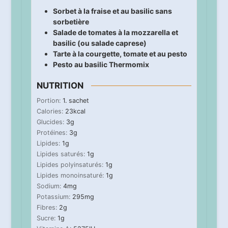
Sorbet à la fraise et au basilic sans
sorbetière
Salade de tomates à la mozzarella et
basilic (ou salade caprese)
Tarte à la courgette, tomate et au pesto
Pesto au basilic Thermomix
NUTRITION
Portion:
1
. sachet
Calories:
23
kcal
Glucides:
3
g
Protéines:
3
g
Lipides:
1
g
Lipides saturés:
1
g
Lipides polyinsaturés:
1
g
Lipides monoinsaturé:
1
g
Sodium:
4
mg
Potassium:
295
mg
Fibres:
2
g
Sucre:
1
g