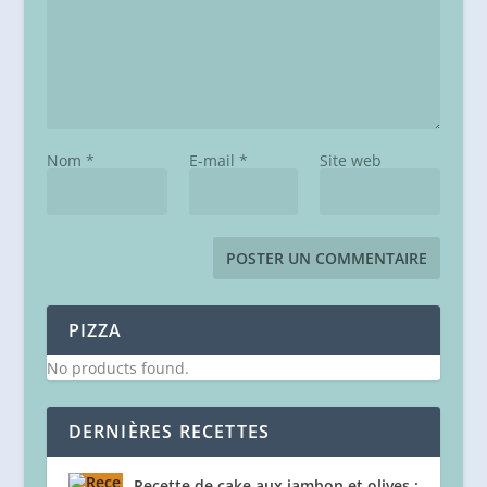
Nom
*
E-mail
*
Site web
PIZZA
No products found.
DERNIÈRES RECETTES
Recette de cake aux jambon et olives :