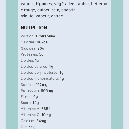
vapeur
,
légumes
,
végétarien
,
rapide
,
betterav
e rouge
,
autocuiseur
,
cocotte
minute
,
vapeur
,
entrée
NUTRITION
Portion:
1
. personne
Calories:
88
kcal
Glucides:
20
g
Protéines:
3
g
Lipides:
1
g
Lipides saturés:
1
g
Lipides polyinsaturés:
1
g
Lipides monoinsaturé:
1
g
Sodium:
162
mg
Potassium:
666
mg
Fibres:
6
g
Sucre:
14
g
Vitamine A:
68
IU
Vitamine C:
10
mg
Calcium:
34
mg
Fer:
2
mg