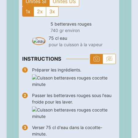
Unités SI
Unités US
1x
2x
3x
5
betteraves rouges
740 gr environ
75
cl
eau
pour la cuisson à la vapeur
INSTRUCTIONS
Préparer les ingrédients.
Passer les betteraves rouges sous l'eau
froide pour les laver.
Verser 75 cl d'eau dans la cocotte-
minute.