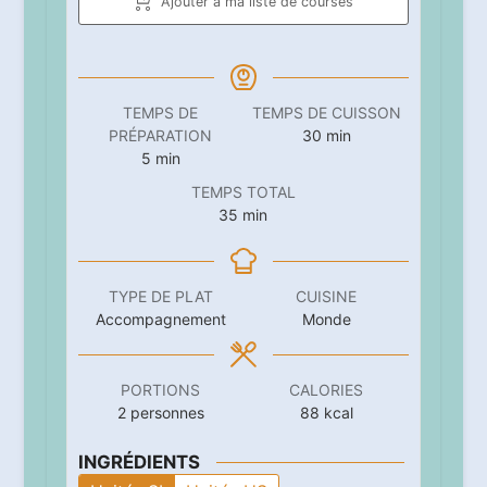
Ajouter à ma liste de courses
TEMPS DE
TEMPS DE CUISSON
minutes
PRÉPARATION
30
min
minutes
5
min
TEMPS TOTAL
minutes
35
min
TYPE DE PLAT
CUISINE
Accompagnement
Monde
PORTIONS
CALORIES
2
personnes
88
kcal
INGRÉDIENTS