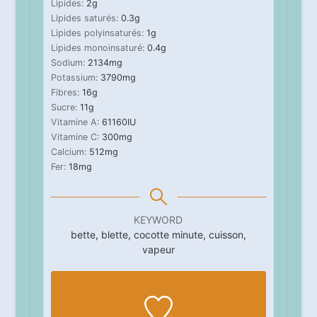
Lipides:
2
g
Lipides saturés:
0.3
g
Lipides polyinsaturés:
1
g
Lipides monoinsaturé:
0.4
g
Sodium:
2134
mg
Potassium:
3790
mg
Fibres:
16
g
Sucre:
11
g
Vitamine A:
61160
IU
Vitamine C:
300
mg
Calcium:
512
mg
Fer:
18
mg
KEYWORD
bette, blette, cocotte minute, cuisson,
vapeur