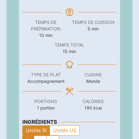
TEMPS DE
TEMPS DE CUISSON
minutes
PRÉPARATION
5
min
minutes
10
min
TEMPS TOTAL
minutes
15
min
TYPE DE PLAT
CUISINE
Accompagnement
Monde
PORTIONS
CALORIES
1
portion
190
kcal
INGRÉDIENTS
Unités SI
Unités US