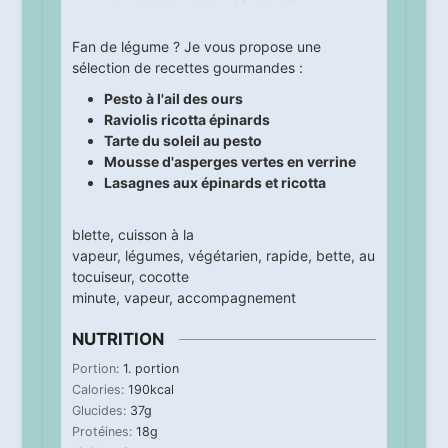
Fan de légume ? Je vous propose une
sélection de recettes gourmandes :
Pesto à l'ail des ours
Raviolis ricotta épinards
Tarte du soleil au pesto
Mousse d'asperges vertes en verrine
Lasagnes aux épinards et ricotta
blette
,
cuisson à la
vapeur
,
légumes
,
végétarien
,
rapide
,
bette
,
au
tocuiseur
,
cocotte
minute
,
vapeur
,
accompagnement
NUTRITION
Portion:
1
. portion
Calories:
190
kcal
Glucides:
37
g
Protéines:
18
g