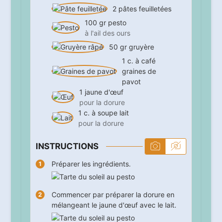
2
pâtes feuilletées
100
gr
pesto
à l'ail des ours
50
gr
gruyère
1
c. à café
graines de
pavot
1
jaune d'œuf
pour la dorure
1
c. à soupe
lait
pour la dorure
INSTRUCTIONS
Préparer les ingrédients.
Commencer par préparer la dorure en
mélangeant le jaune d'œuf avec le lait.