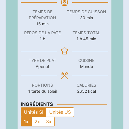
TEMPS DE
TEMPS DE CUISSON
minutes
PRÉPARATION
30
min
minutes
15
min
REPOS DE LA PÂTE
TEMPS TOTAL
heure
heure
minutes
1
h
1
h
45
min
TYPE DE PLAT
CUISINE
Apéritif
Monde
PORTIONS
CALORIES
1
tarte du soleil
2652
kcal
INGRÉDIENTS
Unités SI
Unités US
1x
2x
3x