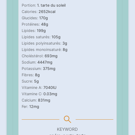
Portion:
1
. tarte du soleil
Calories:
2652
kcal
Glucides:
170
g
Protéines:
48
g
Lipides:
199
g
Lipides saturés:
105
g
Lipides polyinsaturés:
3
g
Lipides monoinsaturé:
8
g
Choléstérol:
693
mg
Sodium:
4447
mg
Potassium:
375
mg
Fibres:
8
g
Sucre:
5
g
Vitamine A:
7040
IU
Vitamine C:
0.03
mg
Calcium:
831
mg
Fer:
12
mg
KEYWORD