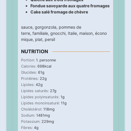
Fondue savoyarde aux quatre fromages
Cake salé fromage de chèvre
sauce
,
gorgonzola
,
pommes de
terre
,
familiale
,
gnocchi
,
Italie
,
maison
,
écono
mique
,
plat
,
persil
NUTRITION
Portion:
1
. personne
Calories:
698
kcal
Glucides:
61
g
Protéines:
22
g
Lipides:
42
g
Lipides saturés:
27
g
Lipides polyinsaturés:
1
g
Lipides monoinsaturé:
11
g
Choléstérol:
118
mg
Sodium:
1481
mg
Potassium:
229
mg
Fibres:
4
g