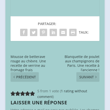
PARTAGER:
TAUX:
Mousse de betterave
Blanquette de poulet
rouge au chèvre. Une
aux champignons de
recette de verrine au
Paris. Une recette à
fromage frais
l’ancienne !
PRÉCÉDENT
SUIVANT
5 from 1 vote (
1 rating without
comment
)
LAISSER UNE RÉPONSE
Votre adresse e-mail ne sera pas publiée.
Les champs