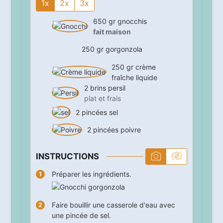
1x
2x
3x
650
gr
gnocchis
fait maison
250
gr
gorgonzola
250
gr
crème
fraîche liquide
2
brins
persil
plat et frais
2
pincées
sel
2
pincées
poivre
INSTRUCTIONS
Préparer les ingrédients.
Faire bouillir une casserole d'eau avec
une pincée de sel.