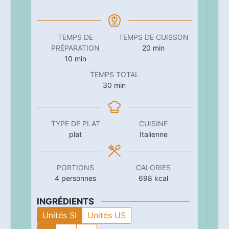
TEMPS DE
TEMPS DE CUISSON
minutes
PRÉPARATION
20
min
minutes
10
min
TEMPS TOTAL
minutes
30
min
TYPE DE PLAT
CUISINE
plat
Italienne
PORTIONS
CALORIES
4
personnes
698
kcal
INGRÉDIENTS
Unités SI
Unités US