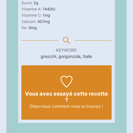
Sucre:
2
g
Vitamine A:
1440
IU
Vitamine C:
1
mg
Calcium:
407
mg
Fer:
6
mg
KEYWORD
gnocchi, gorgonzola, Italie
Vous avez essayé cette recette
?
Dites-nous
comment vous la trouvez !