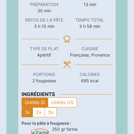
minutes
PRÉPARATION
13
min
minutes
30
min
REPOS DE LA PÂTE
TEMPS TOTAL
heures
minutes
heures
minutes
3
h
15
min
3
h
58
min
TYPE DE PLAT
CUISINE
Apéritif
Française, Provence
PORTIONS
CALORIES
2
fougasses
695
kcal
INGRÉDIENTS
Unités SI
Unités US
1x
2x
3x
Pour la pâte à fougasse :
250
gr
farine