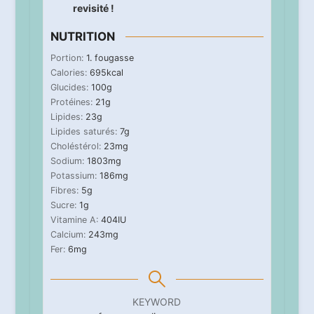
revisité !
NUTRITION
Portion:
1
. fougasse
Calories:
695
kcal
Glucides:
100
g
Protéines:
21
g
Lipides:
23
g
Lipides saturés:
7
g
Choléstérol:
23
mg
Sodium:
1803
mg
Potassium:
186
mg
Fibres:
5
g
Sucre:
1
g
Vitamine A:
404
IU
Calcium:
243
mg
Fer:
6
mg
KEYWORD