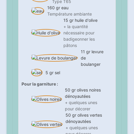
Type T65
160
gr
eau
Température ambiante
15
gr
huile d'olive
+ la quantité
nécessaire pour
badigeonner les
pâtons
11
gr
levure
de
boulanger
5
gr
sel
Pour la garniture :
50
gr
olives noires
dénoyautées
+ quelques unes
pour décorer
50
gr
olives vertes
dénoyautées
+ quelques unes
pour décorer