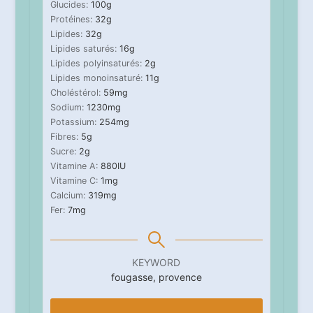
Glucides:
100
g
Protéines:
32
g
Lipides:
32
g
Lipides saturés:
16
g
Lipides polyinsaturés:
2
g
Lipides monoinsaturé:
11
g
Choléstérol:
59
mg
Sodium:
1230
mg
Potassium:
254
mg
Fibres:
5
g
Sucre:
2
g
Vitamine A:
880
IU
Vitamine C:
1
mg
Calcium:
319
mg
Fer:
7
mg
KEYWORD
fougasse, provence