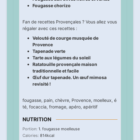
Fougasse chorizo
Fan de recettes Provençales ? Vous allez vous
régaler avec ces recettes :
Velouté de courge musquée de
Provence
Tapenade verte
Tarte aux légumes du soleil
Ratatouille provençale maison
traditionnelle et facile
Œuf dur tapenade. Un œuf mimosa
revisité !
fougasse
,
pain
,
chèvre
,
Provence
,
moelleux
,
é
té
,
focaccia
,
fromage
,
apéro
,
apéritif
NUTRITION
Portion:
1
. fougasse moelleuse
Calories:
814
kcal