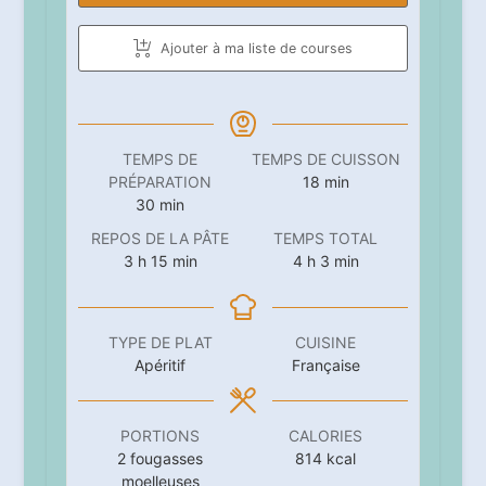
Ajouter à ma liste de courses
TEMPS DE
TEMPS DE CUISSON
minutes
PRÉPARATION
18
min
minutes
30
min
REPOS DE LA PÂTE
TEMPS TOTAL
heures
minutes
heures
minutes
3
h
15
min
4
h
3
min
TYPE DE PLAT
CUISINE
Apéritif
Française
PORTIONS
CALORIES
2
fougasses
814
kcal
moelleuses