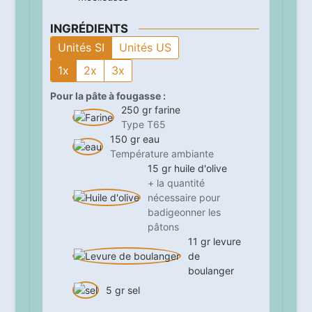
INGRÉDIENTS
Unités SI
Unités US
1x
2x
3x
Pour la pâte à fougasse :
250
gr
farine
Type T65
150
gr
eau
Température ambiante
15
gr
huile d'olive
+ la quantité
nécessaire pour
badigeonner les
pâtons
11
gr
levure
de
boulanger
5
gr
sel