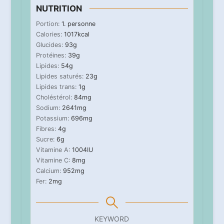
NUTRITION
Portion:
1
. personne
Calories:
1017
kcal
Glucides:
93
g
Protéines:
39
g
Lipides:
54
g
Lipides saturés:
23
g
Lipides trans:
1
g
Choléstérol:
84
mg
Sodium:
2641
mg
Potassium:
696
mg
Fibres:
4
g
Sucre:
6
g
Vitamine A:
1004
IU
Vitamine C:
8
mg
Calcium:
952
mg
Fer:
2
mg
KEYWORD