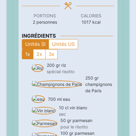
PORTIONS
CALORIES
2
personnes
1017
kcal
INGRÉDIENTS
Unités SI
Unités US
1x
2x
3x
200
gr
riz
spécial risotto
250
gr
champignons
de Paris
700
ml
eau
10
cl
vin blanc
sec
50
gr
parmesan
pour le risotto
100
gr
parmesan