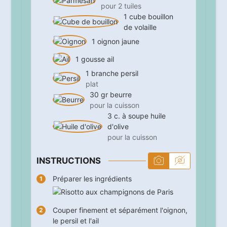
pour 2 tuiles
1
cube
bouillon
de volaille
1
oignon jaune
1
gousse
ail
1
branche
persil
plat
30
gr
beurre
pour la cuisson
3
c. à soupe
huile
d'olive
pour la cuisson
INSTRUCTIONS
Préparer les ingrédients
Couper finement et séparément l'oignon,
le persil et l'ail