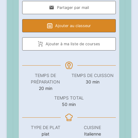
Partager par mail
Ajouter au classeur
Ajouter à ma liste de courses
TEMPS DE
TEMPS DE CUISSON
minutes
PRÉPARATION
30
min
minutes
20
min
TEMPS TOTAL
minutes
50
min
TYPE DE PLAT
CUISINE
plat
Italienne