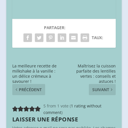
PARTAGER:
TAUX:
La meilleure recette de
Maîtrisez la cuisson
milkshake à la vanille :
parfaite des lentilles
un délice crémeux à
vertes : conseils et
savourer !
astuces !
PRÉCÉDENT
SUIVANT
5 from 1 vote (
1 rating without
comment
)
LAISSER UNE RÉPONSE
Votre adresse e-mail ne sera pas publiée.
Les champs