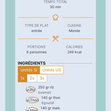
TEMPS TOTAL
minutes
30
min
TYPE DE PLAT
CUISINE
entrée
Monde
PORTIONS
CALORIES
6
personnes
249
kcal
INGRÉDIENTS
Unités SI
Unités US
1x
2x
3x
250
gr
riz
basmati
140
gr
thon
égoutté
140
gr
maïs