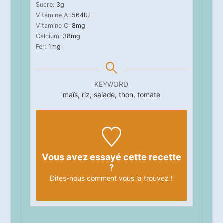
Sucre:
3
g
Vitamine A:
564
IU
Vitamine C:
8
mg
Calcium:
38
mg
Fer:
1
mg
KEYWORD
maïs, riz, salade, thon, tomate
Vous avez essayé cette recette
?
Dites-nous
comment vous la trouvez !