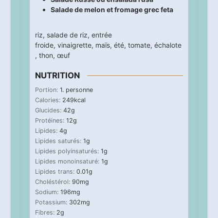
Salade de melon et fromage grec feta
riz
,
salade de riz
,
entrée
froide
,
vinaigrette
,
maïs
,
été
,
tomate
,
échalote
,
thon
,
œuf
NUTRITION
Portion:
1
. personne
Calories:
249
kcal
Glucides:
42
g
Protéines:
12
g
Lipides:
4
g
Lipides saturés:
1
g
Lipides polyinsaturés:
1
g
Lipides monoinsaturé:
1
g
Lipides trans:
0.01
g
Choléstérol:
90
mg
Sodium:
196
mg
Potassium:
302
mg
Fibres:
2
g