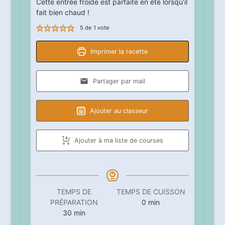
Cette entrée froide est parfaite en été lorsqu'il
fait bien chaud !
5
de 1 vote
Imprimer la recette
Partager par mail
Ajouter au classeur
Ajouter à ma liste de courses
TEMPS DE
TEMPS DE CUISSON
minutes
PRÉPARATION
0
min
minutes
30
min