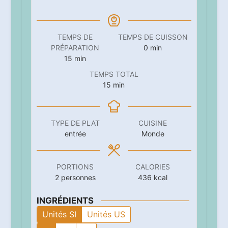
TEMPS DE
TEMPS DE CUISSON
minutes
PRÉPARATION
0
min
minutes
15
min
TEMPS TOTAL
minutes
15
min
TYPE DE PLAT
CUISINE
entrée
Monde
PORTIONS
CALORIES
2
personnes
436
kcal
INGRÉDIENTS
Unités SI
Unités US