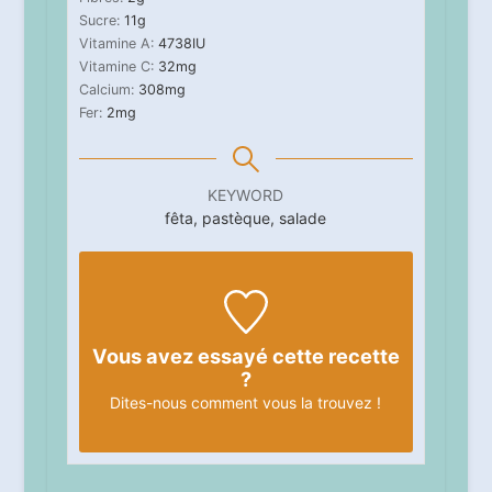
Sucre:
11
g
Vitamine A:
4738
IU
Vitamine C:
32
mg
Calcium:
308
mg
Fer:
2
mg
KEYWORD
fêta, pastèque, salade
Vous avez essayé cette recette
?
Dites-nous
comment vous la trouvez !