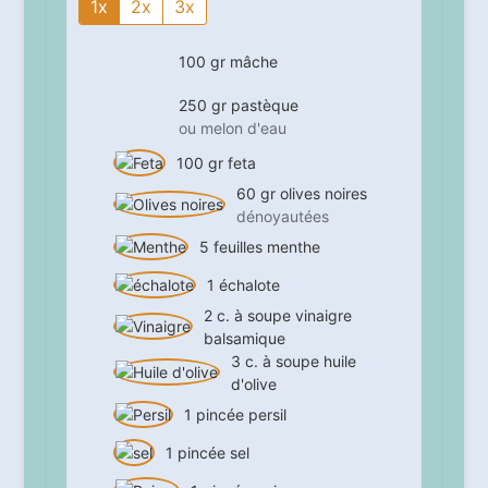
1x
2x
3x
100
gr
mâche
250
gr
pastèque
ou melon d'eau
100
gr
feta
60
gr
olives noires
dénoyautées
5
feuilles
menthe
1
échalote
2
c. à soupe
vinaigre
balsamique
3
c. à soupe
huile
d'olive
1
pincée
persil
1
pincée
sel