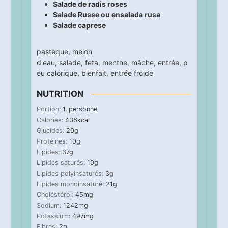
Salade de radis roses
Salade Russe ou ensalada rusa
Salade caprese
pastèque
,
melon
d'eau
,
salade
,
feta
,
menthe
,
mâche
,
entrée
,
p
eu calorique
,
bienfait
,
entrée froide
NUTRITION
Portion:
1
. personne
Calories:
436
kcal
Glucides:
20
g
Protéines:
10
g
Lipides:
37
g
Lipides saturés:
10
g
Lipides polyinsaturés:
3
g
Lipides monoinsaturé:
21
g
Choléstérol:
45
mg
Sodium:
1242
mg
Potassium:
497
mg
Fibres:
2
g