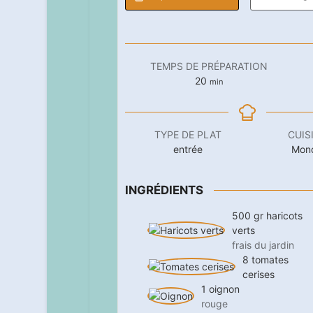
TEMPS DE PRÉPARATION
minutes
20
min
TYPE DE PLAT
CUIS
entrée
Mon
INGRÉDIENTS
500
gr
haricots
verts
frais du jardin
8
tomates
cerises
1
oignon
rouge