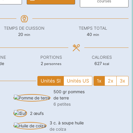
courses
TEMPS DE CUISSON
TEMPS TOTAL
minutes
minutes
20
40
min
min
INE
PORTIONS
CALORIES
de
2
627
personnes
kcal
Unités SI
Unités US
1x
2x
3x
500
gr
pommes
de terre
6 petites
2
œufs
3
c. à soupe
huile
de colza