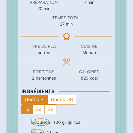
minutes
PRÉPARATION
7
min
minutes
20
min
TEMPS TOTAL
minutes
27
min
TYPE DE PLAT
CUISINE
entrée
Monde
PORTIONS
CALORIES
2
personnes
829
kcal
INGRÉDIENTS
Unités SI
Unités US
1x
2x
3x
100
gr
quinoa
1
l
eau