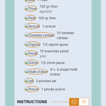
130
gr
thon
égoutté
100
gr
feta
1
avocat
15
tomates
cerises
1/2
oignon jaune
15
branches
persil
plat
1/2
citron jaune
4
c. à soupe
huile
d'olive
2
pincées
sel
1
pincée
poivre
INSTRUCTIONS