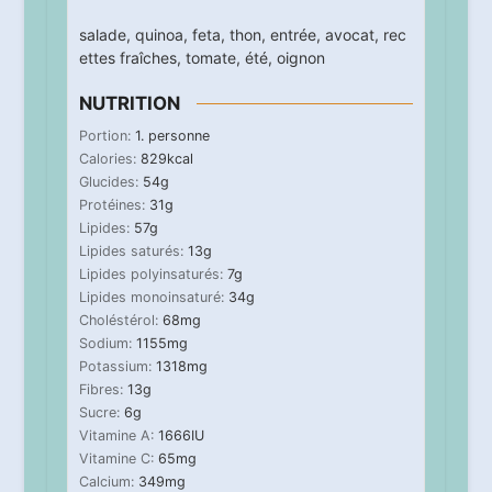
salade
,
quinoa
,
feta
,
thon
,
entrée
,
avocat
,
rec
ettes fraîches
,
tomate
,
été
,
oignon
NUTRITION
Portion:
1
. personne
Calories:
829
kcal
Glucides:
54
g
Protéines:
31
g
Lipides:
57
g
Lipides saturés:
13
g
Lipides polyinsaturés:
7
g
Lipides monoinsaturé:
34
g
Choléstérol:
68
mg
Sodium:
1155
mg
Potassium:
1318
mg
Fibres:
13
g
Sucre:
6
g
Vitamine A:
1666
IU
Vitamine C:
65
mg
Calcium:
349
mg