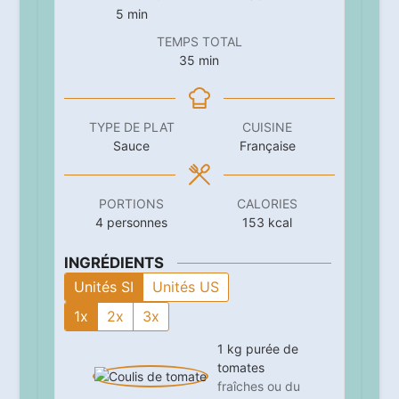
minutes
5
min
TEMPS TOTAL
minutes
35
min
TYPE DE PLAT
CUISINE
Sauce
Française
PORTIONS
CALORIES
4
personnes
153
kcal
INGRÉDIENTS
Unités SI
Unités US
1x
2x
3x
1
kg
purée de
tomates
fraîches ou du