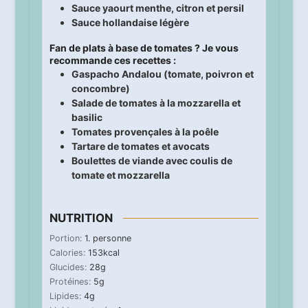
Sauce yaourt menthe, citron et persil
Sauce hollandaise légère
Fan de plats à base de tomates ? Je vous
recommande ces recettes :
Gaspacho Andalou (tomate, poivron et
concombre)
Salade de tomates à la mozzarella et
basilic
Tomates provençales à la poêle
Tartare de tomates et avocats
Boulettes de viande avec coulis de
tomate et mozzarella
NUTRITION
Portion:
1
. personne
Calories:
153
kcal
Glucides:
28
g
Protéines:
5
g
Lipides:
4
g