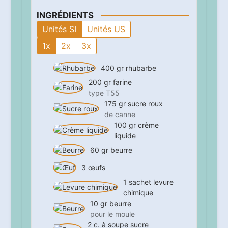
INGRÉDIENTS
Unités SI
Unités US
1x
2x
3x
400
gr
rhubarbe
200
gr
farine
type T55
175
gr
sucre roux
de canne
100
gr
crème
liquide
60
gr
beurre
3
œufs
1
sachet
levure
chimique
10
gr
beurre
pour le moule
2
c. à soupe
sucre