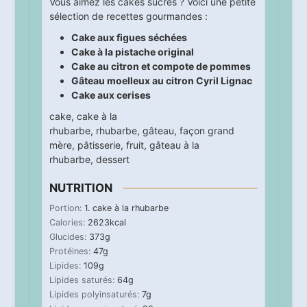
Vous aimez les cakes sucrés ? Voici une petite
sélection de recettes gourmandes :
Cake aux figues séchées
Cake à la pistache original
Cake au citron et compote de pommes
Gâteau moelleux au citron Cyril Lignac
Cake aux cerises
cake
,
cake à la
rhubarbe
,
rhubarbe
,
gâteau
,
façon grand
mère
,
pâtisserie
,
fruit
,
gâteau à la
rhubarbe
,
dessert
NUTRITION
Portion:
1
. cake à la rhubarbe
Calories:
2623
kcal
Glucides:
373
g
Protéines:
47
g
Lipides:
109
g
Lipides saturés:
64
g
Lipides polyinsaturés:
7
g