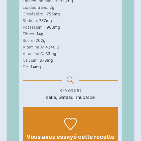
Lipides monoinsaturé:
29
g
Lipides trans:
2
g
Choléstérol:
755
mg
Sodium:
737
mg
Potassium:
1960
mg
Fibres:
14
g
Sucre:
202
g
Vitamine A:
4340
IU
Vitamine C:
33
mg
Calcium:
678
mg
Fer:
14
mg
KEYWORD
cake, Gâteau, rhubarbe
Vous avez essayé cette recette