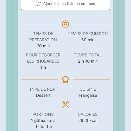
Ajouter à ma liste de courses
TEMPS DE
TEMPS DE CUISSON
minutes
PRÉPARATION
50
min
minutes
20
min
POUR DÉGORGER
TEMPS TOTAL
heures
minutes
LES RHUBARBES
2
h
10
min
heure
1
h
TYPE DE PLAT
CUISINE
Dessert
Française
PORTIONS
CALORIES
1
gâteau à la
2623
kcal
rhubarbe