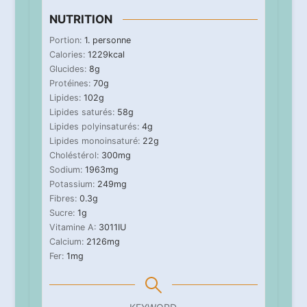
NUTRITION
Portion:
1
. personne
Calories:
1229
kcal
Glucides:
8
g
Protéines:
70
g
Lipides:
102
g
Lipides saturés:
58
g
Lipides polyinsaturés:
4
g
Lipides monoinsaturé:
22
g
Choléstérol:
300
mg
Sodium:
1963
mg
Potassium:
249
mg
Fibres:
0.3
g
Sucre:
1
g
Vitamine A:
3011
IU
Calcium:
2126
mg
Fer:
1
mg