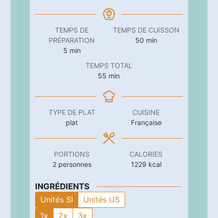
TEMPS DE
TEMPS DE CUISSON
minutes
PRÉPARATION
50
min
minutes
5
min
TEMPS TOTAL
minutes
55
min
TYPE DE PLAT
CUISINE
plat
Française
PORTIONS
CALORIES
2
personnes
1229
kcal
INGRÉDIENTS
Unités SI
Unités US
1x
2x
3x