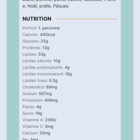
e
,
Noël
,
poêle
,
Pâques
NUTRITION
Portion:
1
. personne
Calories:
445
kcal
Glucides:
25
g
Protéines:
13
g
Lipides:
33
g
Lipides saturés:
10
g
Lipides polyinsaturés:
4
g
Lipides monoinsaturé:
16
g
Lipides trans:
0.3
g
Choléstérol:
69
mg
Sodium:
567
mg
Potassium:
408
mg
Fibres:
4
g
Sucre:
19
g
Vitamine A:
256
IU
Vitamine C:
9
mg
Calcium:
20
mg
Fer:
1
mg