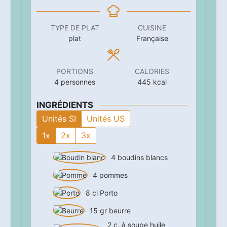
TYPE DE PLAT
CUISINE
plat
Française
PORTIONS
CALORIES
4
personnes
445
kcal
INGRÉDIENTS
Unités SI
Unités US
1x
2x
3x
4
boudins blancs
4
pommes
8
cl
Porto
15
gr
beurre
2
c. à soupe
huile