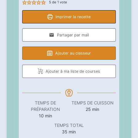
5
de 1 vote
Imprimer la recette
Partager par mail
Ajouter au classeur
Ajouter à ma liste de courses
TEMPS DE
TEMPS DE CUISSON
minutes
PRÉPARATION
25
min
minutes
10
min
TEMPS TOTAL
minutes
35
min