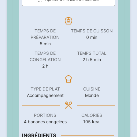
TEMPS DE
TEMPS DE CUISSON
minutes
PRÉPARATION
0
min
minutes
5
min
TEMPS DE
TEMPS TOTAL
heures
minutes
CONGÉLATION
2
h
5
min
heures
2
h
TYPE DE PLAT
CUISINE
Accompagnement
Monde
PORTIONS
CALORIES
4
bananes congelées
105
kcal
INGRÉDIENTS