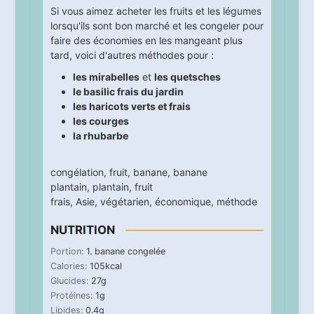
Si vous aimez acheter les fruits et les légumes
lorsqu'ils sont bon marché et les congeler pour
faire des économies en les mangeant plus
tard, voici d'autres méthodes pour :
les mirabelles
et
les quetsches
le basilic frais du jardin
les haricots verts et frais
les courges
la rhubarbe
congélation
,
fruit
,
banane
,
banane
plantain
,
plantain
,
fruit
frais
,
Asie
,
végétarien
,
économique
,
méthode
NUTRITION
Portion:
1
. banane congelée
Calories:
105
kcal
Glucides:
27
g
Protéines:
1
g
Lipides:
0.4
g