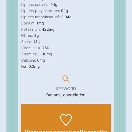
Lipides saturés:
0.1
g
Lipides polyinsaturés:
0.1
g
Lipides monoinsaturé:
0.04
g
Sodium:
1
mg
Potassium:
422
mg
Fibres:
3
g
Sucre:
14
g
Vitamine A:
76
IU
Vitamine C:
10
mg
Calcium:
6
mg
Fer:
0.3
mg
KEYWORD
Banane, congélation
Vous avez essayé cette recette