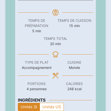
TEMPS DE
TEMPS DE CUISSON
minutes
PRÉPARATION
15
min
minutes
5
min
TEMPS TOTAL
minutes
20
min
TYPE DE PLAT
CUISINE
Accompagnement
Monde
PORTIONS
CALORIES
4
personnes
248
kcal
INGRÉDIENTS
Unités SI
Unités US