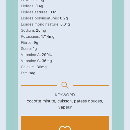
Lipides:
0.4
g
Lipides saturés:
0.1
g
Lipides polyinsaturés:
0.2
g
Lipides monoinsaturé:
0.01
g
Sodium:
20
mg
Potassium:
1714
mg
Fibres:
9
g
Sucre:
1
g
Vitamine A:
290
IU
Vitamine C:
36
mg
Calcium:
36
mg
Fer:
1
mg
KEYWORD
cocotte minute, cuisson, patess douces,
vapeur