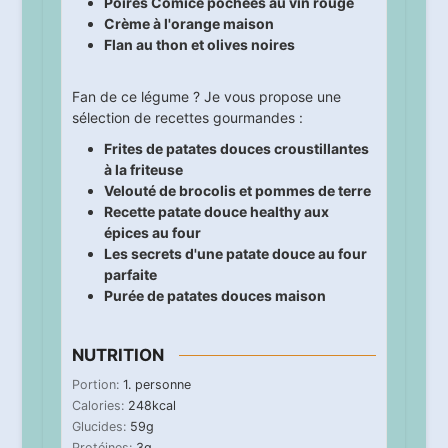
Poires Comice pochées au vin rouge
Crème à l'orange maison
Flan au thon et olives noires
Fan de ce légume ? Je vous propose une
sélection de recettes gourmandes :
Frites de patates douces croustillantes
à la friteuse
Velouté de brocolis et pommes de terre
Recette patate douce healthy aux
épices au four
Les secrets d'une patate douce au four
parfaite
Purée de patates douces maison
NUTRITION
Portion:
1
. personne
Calories:
248
kcal
Glucides:
59
g
Protéines:
3
g