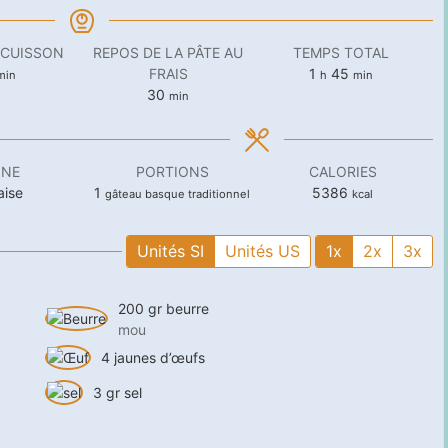
 CUISSON
REPOS DE LA PÂTE AU
TEMPS TOTAL
inutes
heure
minutes
FRAIS
1
45
min
h
min
minutes
30
min
INE
PORTIONS
CALORIES
aise
1
5386
gâteau basque traditionnel
kcal
Unités SI
Unités US
1x
2x
3x
200
gr
beurre
mou
4
jaunes d’œufs
3
gr
sel