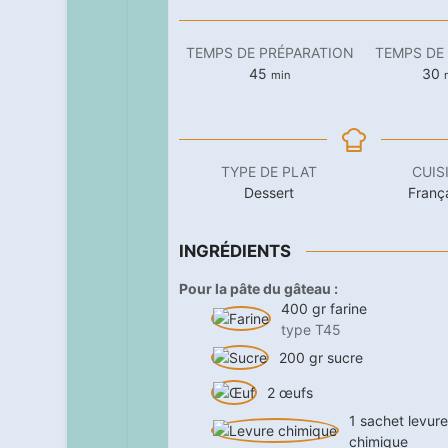
TEMPS DE PRÉPARATION
TEMPS DE
minutes
m
45
30
min
TYPE DE PLAT
CUIS
Dessert
Franç
INGRÉDIENTS
Pour la pâte du gâteau :
400
gr
farine
type T45
200
gr
sucre
2
œufs
1
sachet
levure
chimique