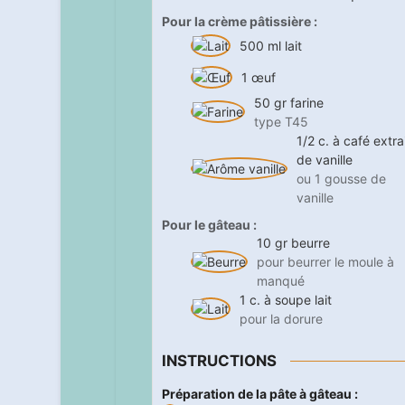
Pour la crème pâtissière :
500
ml
lait
1
œuf
50
gr
farine
type T45
1/2
c. à café
extra
de vanille
ou 1 gousse de
vanille
Pour le gâteau :
10
gr
beurre
pour beurrer le moule à
manqué
1
c. à soupe
lait
pour la dorure
INSTRUCTIONS
Préparation de la pâte à gâteau :