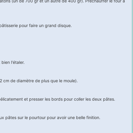
pâtons (un de 700 gr et un autre de 400 gr). Préchauffer le four à
pâtisserie pour faire un grand disque.
bien l'étaler.
(2 cm de diamètre de plus que le moule).
élicatement et presser les bords pour coller les deux pâtes.
 pâtes sur le pourtour pour avoir une belle finition.