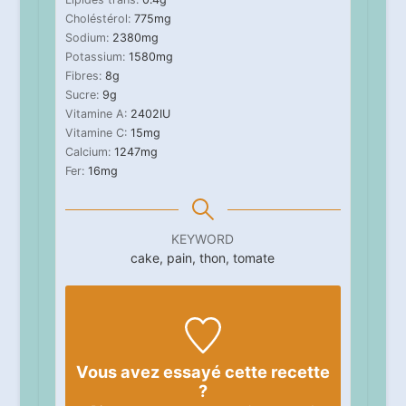
Choléstérol:
775
mg
Sodium:
2380
mg
Potassium:
1580
mg
Fibres:
8
g
Sucre:
9
g
Vitamine A:
2402
IU
Vitamine C:
15
mg
Calcium:
1247
mg
Fer:
16
mg
KEYWORD
cake, pain, thon, tomate
Vous avez essayé cette recette
?