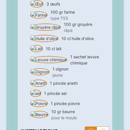
3
œufs
100
gr
farine
type T55
100
gr
gruyère
râpé
10
cl
huile d'olive
10
cl
lait
1
sachet
levure
chimique
1
oignon
jaune
1
pincée
aneth
1
pincée
sel
1
pincée
poivre
10
gr
beurre
pour le moule