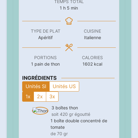
TEMPS TOTAL
heure
minutes
1
h
5
min
TYPE DE PLAT
CUISINE
Apéritif
Italienne
PORTIONS
CALORIES
1
pain de thon
1602
kcal
INGRÉDIENTS
Unités SI
Unités US
1x
2x
3x
3
boîtes
thon
soit 420 gr égoutté
1
boîte
double concentré de
tomate
de 70 gr