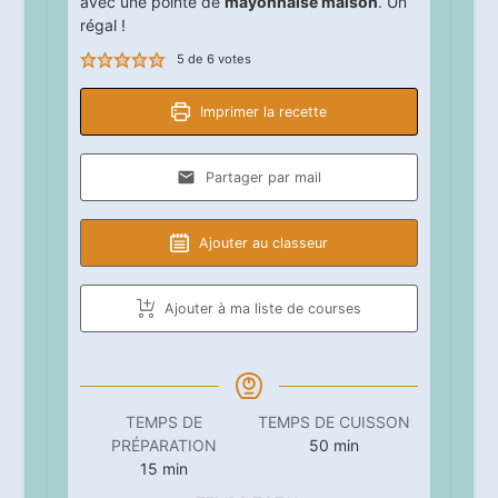
avec une pointe de
mayonnaise maison
. Un
régal !
5
de
6
votes
Imprimer la recette
Partager par mail
Ajouter au classeur
Ajouter à ma liste de courses
TEMPS DE
TEMPS DE CUISSON
minutes
PRÉPARATION
50
min
minutes
15
min