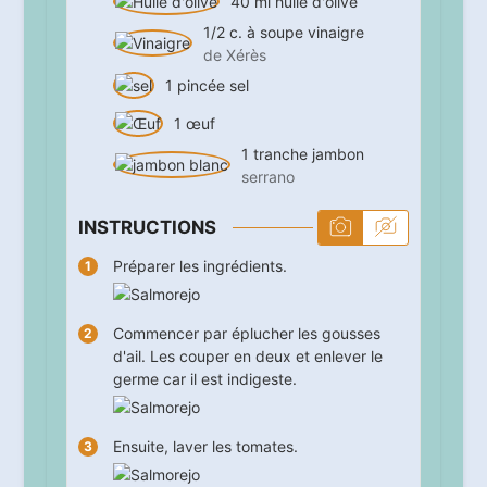
40
ml
huile d'olive
1/2
c. à soupe
vinaigre
de Xérès
1
pincée
sel
1
œuf
1
tranche
jambon
serrano
INSTRUCTIONS
Préparer les ingrédients.
Commencer par éplucher les gousses
d'ail. Les couper en deux et enlever le
germe car il est indigeste.
Ensuite, laver les tomates.