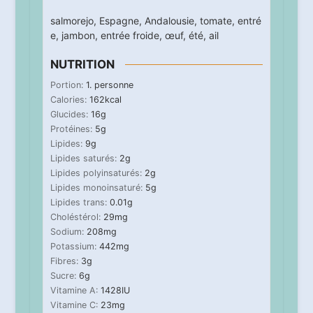
salmorejo
,
Espagne
,
Andalousie
,
tomate
,
entré
e
,
jambon
,
entrée froide
,
œuf
,
été
,
ail
NUTRITION
Portion:
1
. personne
Calories:
162
kcal
Glucides:
16
g
Protéines:
5
g
Lipides:
9
g
Lipides saturés:
2
g
Lipides polyinsaturés:
2
g
Lipides monoinsaturé:
5
g
Lipides trans:
0.01
g
Choléstérol:
29
mg
Sodium:
208
mg
Potassium:
442
mg
Fibres:
3
g
Sucre:
6
g
Vitamine A:
1428
IU
Vitamine C:
23
mg