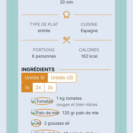
minutes
20
min
TYPE DE PLAT
CUISINE
entrée
Espagne
PORTIONS
CALORIES
6
personnes
162
kcal
INGRÉDIENTS
Unités SI
Unités US
1x
2x
3x
1
kg
tomates
rouges et bien mûres
120
gr
pain de mie
2
gousses
ail