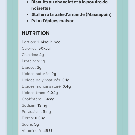
Biscuits au chocolat et à la poudre de
noisettes
Stollen à la pâte d'amande (Massepain)
Pain d'épices maison
NUTRITION
Portion:
1
. biscuit sec
Calories:
50
kcal
Glucides:
4
g
Protéines:
1
g
Lipides:
3
g
Lipides saturés:
2
g
Lipides polyinsaturés:
0.1
g
Lipides monoinsaturé:
0.4
g
Lipides trans:
0.04
g
Choléstérol:
14
mg
Sodium:
19
mg
Potassium:
5
mg
Fibres:
0.03
g
Sucre:
3
g
Vitamine A:
49
IU