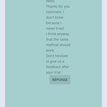
Hello,
Thanks for you
comment. I
don’t know
because I
never tried.
I think anyway
that the same
method should
work.
Don’t hesitate
to give us a
feedback after
your trial !
RÉPONSE