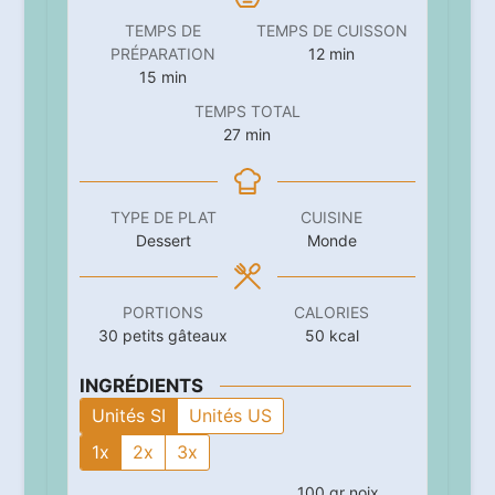
TEMPS DE
TEMPS DE CUISSON
minutes
PRÉPARATION
12
min
minutes
15
min
TEMPS TOTAL
minutes
27
min
TYPE DE PLAT
CUISINE
Dessert
Monde
PORTIONS
CALORIES
30
petits gâteaux
50
kcal
INGRÉDIENTS
Unités SI
Unités US
1x
2x
3x
100
gr
noix