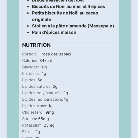
Biscuits de Noël au miel et 4 épices
Petits biscuits de Noël au cacao
originale
Stollen à la pâte d'amande (Massepain)
Pain d'épices maison
NUTRITION
Portion:
1
. rose des sables
Calories:
84
kcal
Glucides:
10
g
Protéines:
1
g
Lipides:
5
g
Lipides saturés:
3
g
Lipides polyinsaturés:
1
g
Lipides monoinsaturé:
1
g
Lipides trans:
1
g
Choléstérol:
9
mg
Sodium:
55
mg
Potassium:
23
mg
Fibres:
1
g