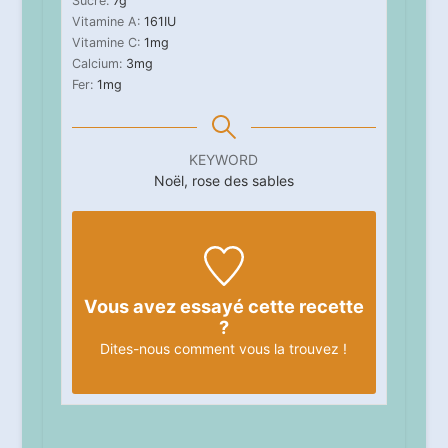
Sucre:
7
g
Vitamine A:
161
IU
Vitamine C:
1
mg
Calcium:
3
mg
Fer:
1
mg
KEYWORD
Noël, rose des sables
Vous avez essayé cette recette
?
Dites-nous
comment vous la trouvez !