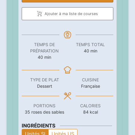
Ajouter à ma liste de courses
TEMPS DE
TEMPS TOTAL
minutes
PRÉPARATION
40
min
minutes
40
min
TYPE DE PLAT
CUISINE
Dessert
Française
PORTIONS
CALORIES
35
roses des sables
84
kcal
INGRÉDIENTS
Unités SI
Unités US