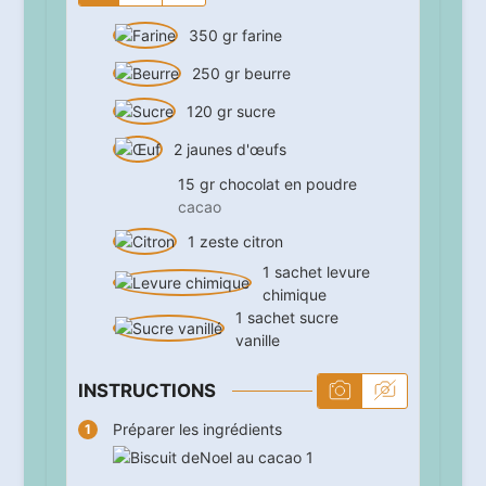
350
gr
farine
250
gr
beurre
120
gr
sucre
2
jaunes d'œufs
15
gr
chocolat en poudre
cacao
1
zeste
citron
1
sachet
levure
chimique
1
sachet
sucre
vanille
INSTRUCTIONS
Préparer les ingrédients