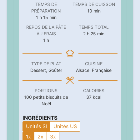
TEMPS DE
TEMPS DE CUISSON
minutes
PRÉPARATION
10
min
heure
minutes
1
h
15
min
REPOS DE LA PÂTE
TEMPS TOTAL
heures
minutes
AU FRAIS
2
h
25
min
heure
1
h
TYPE DE PLAT
CUISINE
Dessert, Goûter
Alsace, Française
PORTIONS
CALORIES
100
petits biscuits de
37
kcal
Noël
INGRÉDIENTS
Unités SI
Unités US
1x
2x
3x