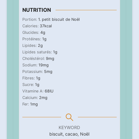
NUTRITION
Portion:
1
. petit biscuit de Noël
Calories:
37
kcal
Glucides:
4
g
Protéines:
1
g
Lipides:
2
g
Lipides saturés:
1
g
Choléstérol:
9
mg
Sodium:
19
mg
Potassium:
5
mg
Fibres:
1
g
Sucre:
1
g
Vitamine A:
68
IU
Calcium:
2
mg
Fer:
1
mg
KEYWORD
biscuit, cacao, Noël