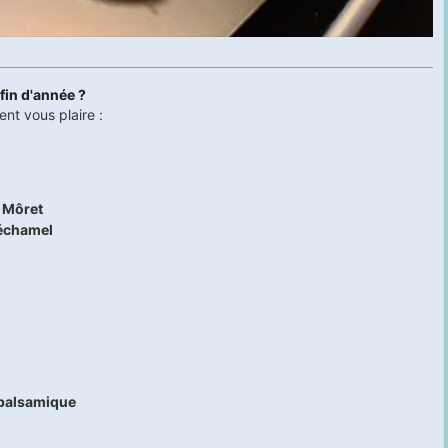
 fin d'année ?
ent vous plaire :
t Môret
béchamel
 balsamique