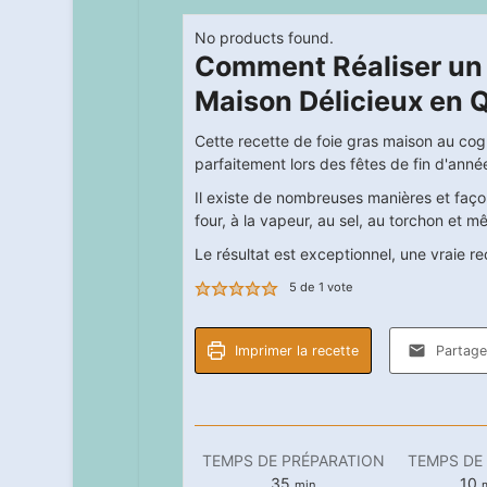
No products found.
Comment Réaliser un 
Maison Délicieux en 
Cette recette de foie gras maison au cog
parfaitement lors des fêtes de fin d'anné
Il existe de nombreuses manières et façons
four, à la vapeur, au sel, au torchon et 
Le résultat est exceptionnel, une vraie re
5
de 1 vote
Imprimer la recette
Partager
TEMPS DE PRÉPARATION
TEMPS DE
minutes
m
35
10
min