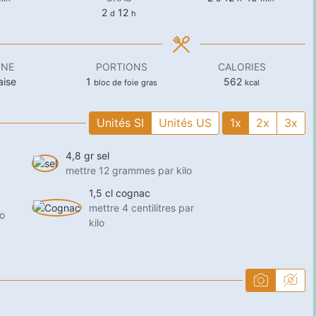
days
heures
2
12
d
h
INE
PORTIONS
CALORIES
aise
1
562
bloc de foie gras
kcal
Unités SI
Unités US
1x
2x
3x
4,8
gr
sel
mettre 12 grammes par kilo
1,5
cl
cognac
mettre 4 centilitres par
o
kilo