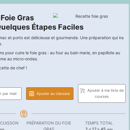
Foie Gras
Quelques Étapes Faciles
nac et porto est délicieuse et gourmande. Une préparation qui ira
e.
 pour cuire le foie gras : au four au bain marie, en papillote au
même au micro-ondes.
cette de chef !
Ajouter à ma liste de
 par mail
Ajouter au classeur
courses
 CUISSON
PRÉPARATION DU FOIE
TEMPS TOTAL
inutes
days
heures
minutes
GRAS
2
12
45
min
d
h
min