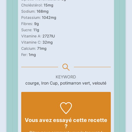
Choléstérol:
15
mg
Sodium:
168
mg
Potassium:
1042
mg
Fibres:
9
g
Sucre:
11
g
Vitamine A:
2727
IU
Vitamine C:
32
mg
Calcium:
71
mg
Fer:
1
mg
KEYWORD
courge, Iron Cup, potimarron vert, velouté
Vous avez essayé cette recette
?