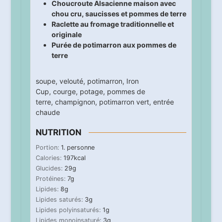
Choucroute Alsacienne maison avec
chou cru, saucisses et pommes de terre
Raclette au fromage traditionnelle et
originale
Purée de potimarron aux pommes de
terre
soupe
,
velouté
,
potimarron
,
Iron
Cup
,
courge
,
potage
,
pommes de
terre
,
champignon
,
potimarron vert
,
entrée
chaude
NUTRITION
Portion:
1
. personne
Calories:
197
kcal
Glucides:
29
g
Protéines:
7
g
Lipides:
8
g
Lipides saturés:
3
g
Lipides polyinsaturés:
1
g
Lipides monoinsaturé:
3
g