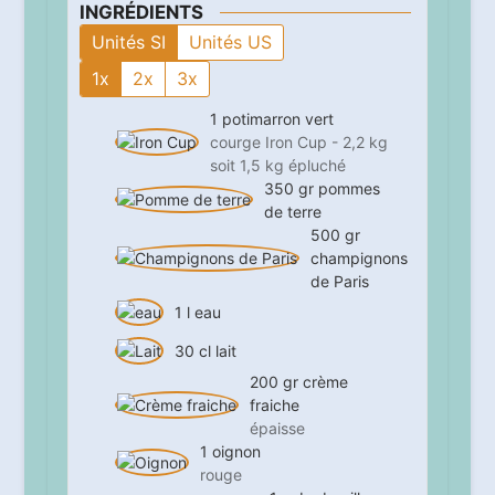
INGRÉDIENTS
Unités SI
Unités US
1x
2x
3x
1
potimarron vert
courge Iron Cup - 2,2 kg
soit 1,5 kg épluché
350
gr
pommes
de terre
500
gr
champignons
de Paris
1
l
eau
30
cl
lait
200
gr
crème
fraiche
épaisse
1
oignon
rouge