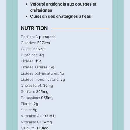
Velouté ardéchois aux courges et
châtaignes
Cuisson des châtaignes à l'eau
NUTRITION
Portion:
1
. personne
Calories:
397
kcal
Glucides:
63
g
Protéines:
4
g
Lipides:
15
g
Lipides saturés:
6
g
Lipides polyinsaturés:
1
g
Lipides monoinsaturé:
5
g
Choléstérol:
30
mg
Sodium:
305
mg
Potassium:
955
mg
Fibres:
2
g
Sucre:
5
g
Vitamine A:
10318
IU
Vitamine C:
64
mg
Calcium:
140
mg