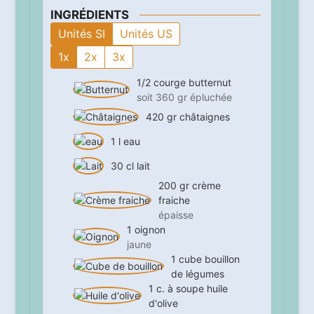
INGRÉDIENTS
Unités SI
Unités US
1x
2x
3x
1/2
courge butternut
soit 360 gr épluchée
420
gr
châtaignes
1
l
eau
30
cl
lait
200
gr
crème
fraiche
épaisse
1
oignon
jaune
1
cube
bouillon
de légumes
1
c. à soupe
huile
d'olive