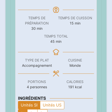
TEMPS DE
TEMPS DE CUISSON
minutes
PRÉPARATION
15
min
minutes
30
min
TEMPS TOTAL
minutes
45
min
TYPE DE PLAT
CUISINE
Accompagnement
Monde
PORTIONS
CALORIES
4
personnes
191
kcal
INGRÉDIENTS
Unités SI
Unités US