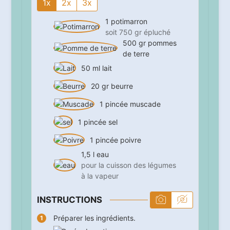
1x
2x
3x
1
potimarron
soit 750 gr épluché
500
gr
pommes
de terre
50
ml
lait
20
gr
beurre
1
pincée
muscade
1
pincée
sel
1
pincée
poivre
1,5
l
eau
pour la cuisson des légumes
à la vapeur
INSTRUCTIONS
Préparer les ingrédients.