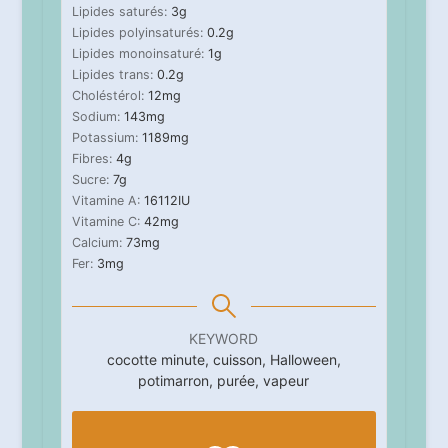
Lipides saturés:
3
g
Lipides polyinsaturés:
0.2
g
Lipides monoinsaturé:
1
g
Lipides trans:
0.2
g
Choléstérol:
12
mg
Sodium:
143
mg
Potassium:
1189
mg
Fibres:
4
g
Sucre:
7
g
Vitamine A:
16112
IU
Vitamine C:
42
mg
Calcium:
73
mg
Fer:
3
mg
KEYWORD
cocotte minute, cuisson, Halloween,
potimarron, purée, vapeur