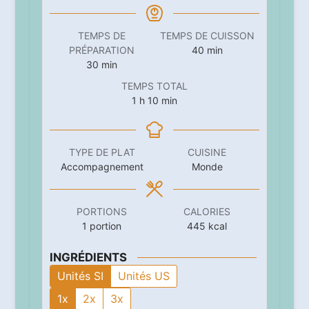
TEMPS DE
TEMPS DE CUISSON
minutes
PRÉPARATION
40
min
minutes
30
min
TEMPS TOTAL
heure
minutes
1
h
10
min
TYPE DE PLAT
CUISINE
Accompagnement
Monde
PORTIONS
CALORIES
1
portion
445
kcal
INGRÉDIENTS
Unités SI
Unités US
1x
2x
3x