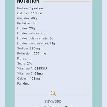
NUTRITION
Portion:
1
. portion
Calories:
445
kcal
Glucides:
49
g
Protéines:
8
g
Lipides:
29
g
Lipides saturés:
4
g
Lipides polyinsaturés:
3
g
Lipides monoinsaturé:
21
g
Sodium:
396
mg
Potassium:
2564
mg
Fibres:
4
g
Sucre:
21
g
Vitamine A:
63853
IU
Vitamine C:
68
mg
Calcium:
162
mg
Fer:
6
mg
KEYWORD
courge, four, potimarron